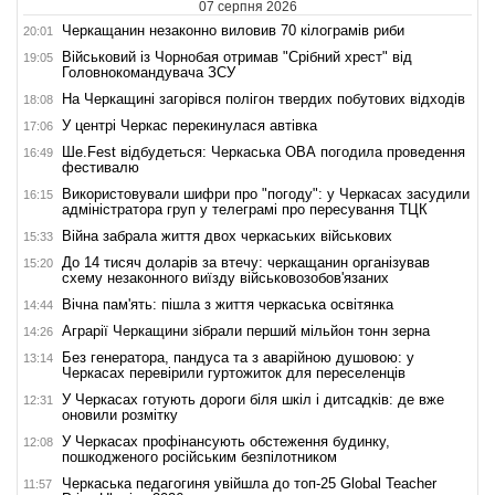
07 серпня 2026
Черкащанин незаконно виловив 70 кілограмів риби
20:01
Військовий із Чорнобая отримав "Срібний хрест" від
19:05
Головнокомандувача ЗСУ
На Черкащині загорівся полігон твердих побутових відходів
18:08
У центрі Черкас перекинулася автівка
17:06
Ше.Fest відбудеться: Черкаська ОВА погодила проведення
16:49
фестивалю
Використовували шифри про "погоду": у Черкасах засудили
16:15
адміністратора груп у телеграмі про пересування ТЦК
Війна забрала життя двох черкаських військових
15:33
До 14 тисяч доларів за втечу: черкащанин організував
15:20
схему незаконного виїзду військовозобов'язаних
Вічна пам'ять: пішла з життя черкаська освітянка
14:44
Аграрії Черкащини зібрали перший мільйон тонн зерна
14:26
Без генератора, пандуса та з аварійною душовою: у
13:14
Черкасах перевірили гуртожиток для переселенців
У Черкасах готують дороги біля шкіл і дитсадків: де вже
12:31
оновили розмітку
У Черкасах профінансують обстеження будинку,
12:08
пошкодженого російським безпілотником
Черкаська педагогиня увійшла до топ-25 Global Teacher
11:57