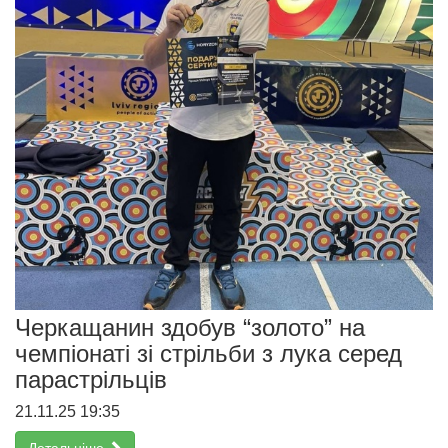
Черкащанин здобув “золото” на
чемпіонаті зі стрільби з лука серед
парастрільців
21.11.25 19:35