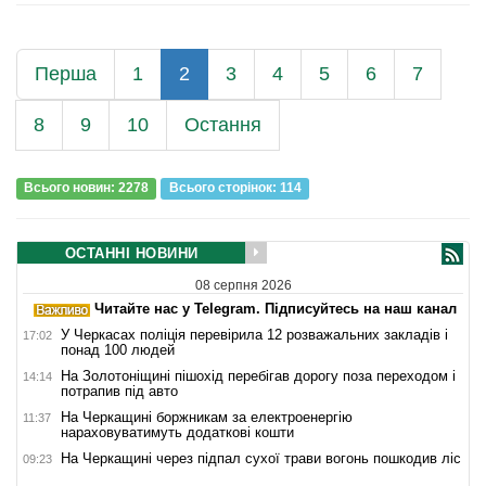
Перша
1
2
3
4
5
6
7
8
9
10
Остання
Всього новин: 2278
Всього сторiнок: 114
ОСТАННІ НОВИНИ
08 серпня 2026
Читайте нас у Telegram. Підписуйтесь на наш канал
У Черкасах поліція перевірила 12 розважальних закладів і
17:02
понад 100 людей
На Золотоніщині пішохід перебігав дорогу поза переходом і
14:14
потрапив під авто
На Черкащині боржникам за електроенергію
11:37
нараховуватимуть додаткові кошти
На Черкащині через підпал сухої трави вогонь пошкодив ліс
09:23