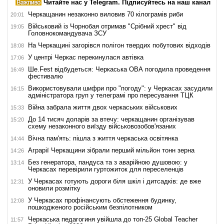
Читайте нас у Telegram. Підписуйтесь на наш канал
Черкащанин незаконно виловив 70 кілограмів риби
20:01
Військовий із Чорнобая отримав "Срібний хрест" від
19:05
Головнокомандувача ЗСУ
На Черкащині загорівся полігон твердих побутових відходів
18:08
У центрі Черкас перекинулася автівка
17:06
Ше.Fest відбудеться: Черкаська ОВА погодила проведення
16:49
фестивалю
Використовували шифри про "погоду": у Черкасах засудили
16:15
адміністратора груп у телеграмі про пересування ТЦК
Війна забрала життя двох черкаських військових
15:33
До 14 тисяч доларів за втечу: черкащанин організував
15:20
схему незаконного виїзду військовозобов'язаних
Вічна пам'ять: пішла з життя черкаська освітянка
14:44
Аграрії Черкащини зібрали перший мільйон тонн зерна
14:26
Без генератора, пандуса та з аварійною душовою: у
13:14
Черкасах перевірили гуртожиток для переселенців
У Черкасах готують дороги біля шкіл і дитсадків: де вже
12:31
оновили розмітку
У Черкасах профінансують обстеження будинку,
12:08
пошкодженого російським безпілотником
Черкаська педагогиня увійшла до топ-25 Global Teacher
11:57