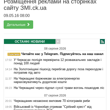
Розміщення реклами на сторінках
сайту ЗMI.ck.ua
09.05.16 08:00
Детальніше
ОСТАННІ НОВИНИ
08 серпня 2026
Читайте нас у Telegram. Підписуйтесь на наш канал
У Черкасах поліція перевірила 12 розважальних закладів і
17:02
понад 100 людей
На Золотоніщині пішохід перебігав дорогу поза переходом і
14:14
потрапив під авто
На Черкащині боржникам за електроенергію
11:37
нараховуватимуть додаткові кошти
На Черкащині через підпал сухої трави вогонь пошкодив ліс
09:23
07 серпня 2026
Черкащанин незаконно виловив 70 кілограмів риби
20:01
Військовий із Чорнобая отримав "Срібний хрест" від
19:05