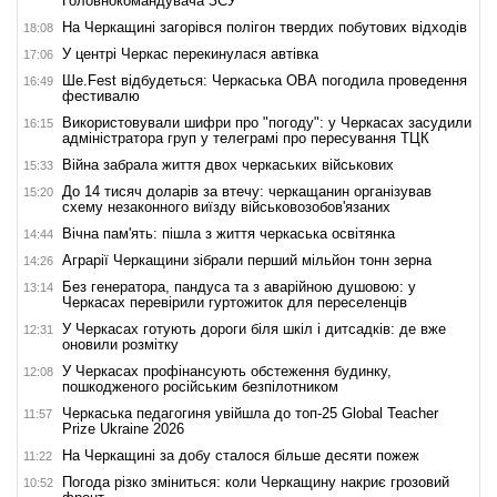
Головнокомандувача ЗСУ
На Черкащині загорівся полігон твердих побутових відходів
18:08
У центрі Черкас перекинулася автівка
17:06
Ше.Fest відбудеться: Черкаська ОВА погодила проведення
16:49
фестивалю
Використовували шифри про "погоду": у Черкасах засудили
16:15
адміністратора груп у телеграмі про пересування ТЦК
Війна забрала життя двох черкаських військових
15:33
До 14 тисяч доларів за втечу: черкащанин організував
15:20
схему незаконного виїзду військовозобов'язаних
Вічна пам'ять: пішла з життя черкаська освітянка
14:44
Аграрії Черкащини зібрали перший мільйон тонн зерна
14:26
Без генератора, пандуса та з аварійною душовою: у
13:14
Черкасах перевірили гуртожиток для переселенців
У Черкасах готують дороги біля шкіл і дитсадків: де вже
12:31
оновили розмітку
У Черкасах профінансують обстеження будинку,
12:08
пошкодженого російським безпілотником
Черкаська педагогиня увійшла до топ-25 Global Teacher
11:57
Prize Ukraine 2026
На Черкащині за добу сталося більше десяти пожеж
11:22
Погода різко зміниться: коли Черкащину накриє грозовий
10:52