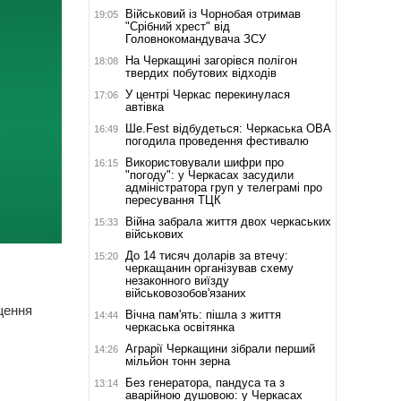
Військовий із Чорнобая отримав
19:05
"Срібний хрест" від
Головнокомандувача ЗСУ
На Черкащині загорівся полігон
18:08
твердих побутових відходів
У центрі Черкас перекинулася
17:06
автівка
Ше.Fest відбудеться: Черкаська ОВА
16:49
погодила проведення фестивалю
Використовували шифри про
16:15
"погоду": у Черкасах засудили
адміністратора груп у телеграмі про
пересування ТЦК
Війна забрала життя двох черкаських
15:33
військових
До 14 тисяч доларів за втечу:
15:20
черкащанин організував схему
незаконного виїзду
військовозобов'язаних
щення
Вічна пам'ять: пішла з життя
14:44
черкаська освітянка
Аграрії Черкащини зібрали перший
14:26
мільйон тонн зерна
Без генератора, пандуса та з
13:14
аварійною душовою: у Черкасах