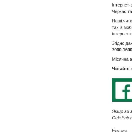
Інтернет-
Черкас та
Наші чита
так із мо
інтернет-
Згідно да
7000-160
Місячна а
Читайте 
Якщо ви з
Ctrl+Enter
Реклама