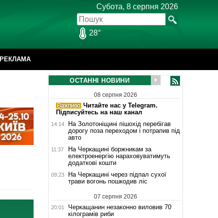
Субота, 8 серпня 2026
28°
РЕКЛАМА
ОСТАННІ НОВИНИ
08 серпня 2026
Читайте нас у Telegram.
Підписуйтесь на наш канал
На Золотоніщині пішохід перебігав
14:14
дорогу поза переходом і потрапив під
авто
На Черкащині боржникам за
11:37
електроенергію нараховуватимуть
додаткові кошти
На Черкащині через підпал сухої
09:23
трави вогонь пошкодив ліс
07 серпня 2026
Черкащанин незаконно виловив 70
20:01
кілограмів риби