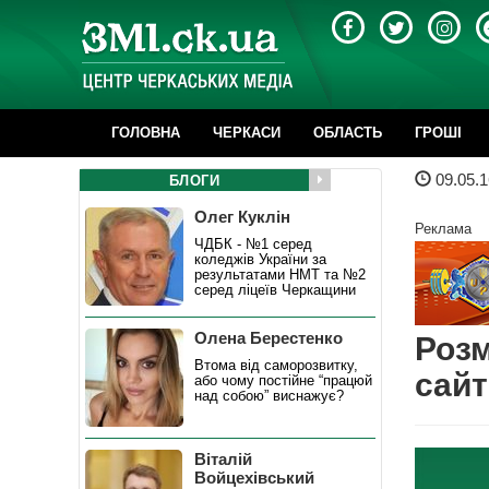
ГОЛОВНА
ЧЕРКАСИ
ОБЛАСТЬ
ГРОШІ
09.05.1
БЛОГИ
Олег Куклін
Реклама
ЧДБК - №1 серед
коледжів України за
результатами НМТ та №2
серед ліцеїв Черкащини
Олена Берестенко
Розм
Втома від саморозвитку,
сайт
або чому постійне “працюй
над собою” виснажує?
Віталій
Войцехівський