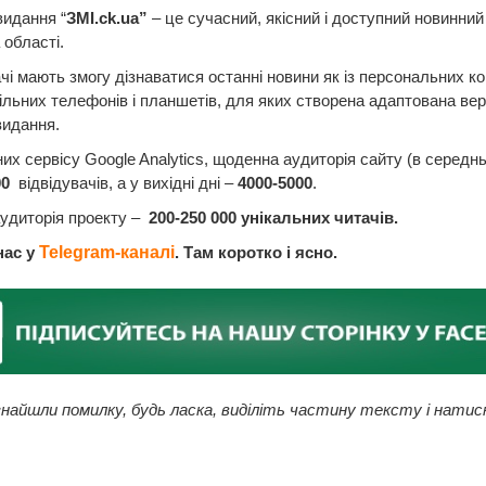
видання “
ЗМI.ck
.
ua
”
– це сучасний, якісний і доступний новинний
 області.
чі мають змогу дізнаватися останні новини як із персональних ко
більних телефонів і планшетів, для яких створена адаптована вер
видання.
них сервісу Google Analytics, щоденна аудиторія сайту (в середн
00
відвідувачів, а у вихідні дні –
4000-5000
.
удиторія проекту –
200-250 000 унікальних читачів.
нас у
Telegram-каналі
. Там коротко і ясно.
найшли помилку, будь ласка, виділіть частину тексту і натис