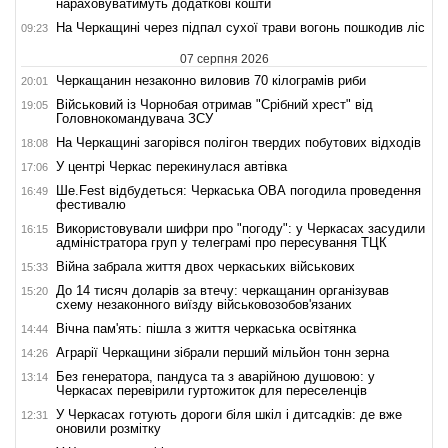
нараховуватимуть додаткові кошти
На Черкащині через підпал сухої трави вогонь пошкодив ліс
09:23
07 серпня 2026
Черкащанин незаконно виловив 70 кілограмів риби
20:01
Військовий із Чорнобая отримав "Срібний хрест" від
19:05
Головнокомандувача ЗСУ
На Черкащині загорівся полігон твердих побутових відходів
18:08
У центрі Черкас перекинулася автівка
17:06
Ше.Fest відбудеться: Черкаська ОВА погодила проведення
16:49
фестивалю
Використовували шифри про "погоду": у Черкасах засудили
16:15
адміністратора груп у телеграмі про пересування ТЦК
Війна забрала життя двох черкаських військових
15:33
До 14 тисяч доларів за втечу: черкащанин організував
15:20
схему незаконного виїзду військовозобов'язаних
Вічна пам'ять: пішла з життя черкаська освітянка
14:44
Аграрії Черкащини зібрали перший мільйон тонн зерна
14:26
Без генератора, пандуса та з аварійною душовою: у
13:14
Черкасах перевірили гуртожиток для переселенців
У Черкасах готують дороги біля шкіл і дитсадків: де вже
12:31
оновили розмітку