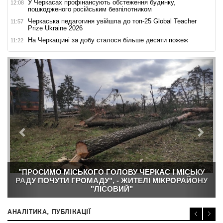
У Черкасах профінансують обстеження будинку,
12:08
пошкодженого російським безпілотником
Черкаська педагогиня увійшла до топ-25 Global Teacher
11:57
Prize Ukraine 2026
На Черкащині за добу сталося більше десяти пожеж
11:22
Назад
Впер
"ПРОСИМО МІСЬКОГО ГОЛОВУ ЧЕРКАС І МІСЬКУ
РАДУ ПОЧУТИ ГРОМАДУ", - ЖИТЕЛІ МІКРОРАЙОНУ
"ЛІСОВИЙ"
АНАЛІТИКА, ПУБЛІКАЦІЇ