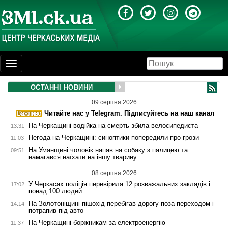
Toggle
navigation
ОСТАННІ НОВИНИ
09 серпня 2026
Читайте нас у Telegram. Підписуйтесь на наш канал
На Черкащині водійка на смерть збила велосипедиста
13:31
Негода на Черкащині: синоптики попередили про грози
11:03
На Уманщині чоловік напав на собаку з палицею та
09:51
намагався наїхати на іншу тварину
08 серпня 2026
У Черкасах поліція перевірила 12 розважальних закладів і
17:02
понад 100 людей
На Золотоніщині пішохід перебігав дорогу поза переходом і
14:14
потрапив під авто
На Черкащині боржникам за електроенергію
11:37