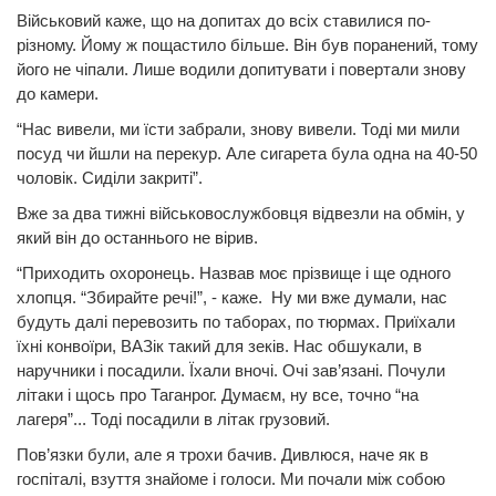
Військовий каже, що на допитах до всіх ставилися по-
різному. Йому ж пощастило більше. Він був поранений, тому
його не чіпали. Лише водили допитувати і повертали знову
до камери.
“Нас вивели, ми їсти забрали, знову вивели. Тоді ми мили
посуд чи йшли на перекур. Але сигарета була одна на 40-50
чоловік. Сиділи закриті”.
Вже за два тижні військовослужбовця відвезли на обмін, у
який він до останнього не вірив.
“Приходить охоронець. Назвав моє прізвище і ще одного
хлопця. “Збирайте речі!”, - каже. Ну ми вже думали, нас
будуть далі перевозить по таборах, по тюрмах. Приїхали
їхні конвоїри, ВАЗік такий для зеків. Нас обшукали, в
наручники і посадили. Їхали вночі. Очі зав’язані. Почули
літаки і щось про Таганрог. Думаєм, ну все, точно “на
лагеря”... Тоді посадили в літак грузовий.
Пов’язки були, але я трохи бачив. Дивлюся, наче як в
госпіталі, взуття знайоме і голоси. Ми почали між собою