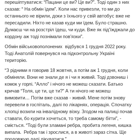
перешіптуватися: “Пацани це ви? Це ви?”. Тоді один з них
сказав: “ На обмін їдем”. Коли нас привезли, то ми до
останнього не вірили, доки з їхнього у свій автобус вже не
пересадили. Ніхто не казав куди ми їдем. Було страшно.
Думаєш чи на розстріл їдеш, чи куди. Вже як під’їжджали до
кордону аж тоді познімали пов’язки”.
Обмін військовополонених відбувся 1 грудня 2022 року.
Тоді Анатолій повернувся на підконтрольну Україні
територію.
“З рідними я говорив 18 жовтня, а потім аж 1 грудня, коли
обміняли. Вони не знали де я і чи я живий. Тоді дзвониш і
комок у горлі. “Алло” і нічого не можеш сказати. Батько
кричав “Толя, це ти, це ти?” А ти нічого не можеш
вимовити… Потім вже сказав - живий. Мене потім знову
перевели в госпіталь, далі по лікарнях, операція. Спочатку
хлопці возили на інвалідному візку. Згодом на палиці почав
ставати, бо курити хочеться, то треба самому бігти”, -
сміється. “Тоді були зламані ребра, пробита легеня, кишка
випала. Ребра так і зрослися, а в животі зараз сітка. Ще
продовжую далі лікуватися.”