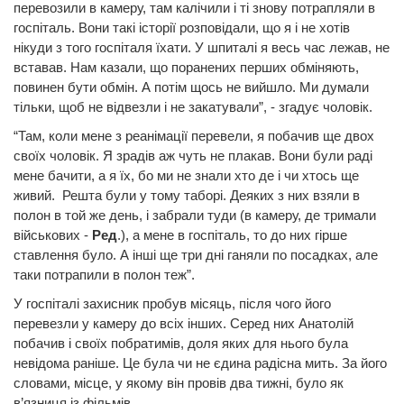
перевозили в камеру, там калічили і ті знову потрапляли в
госпіталь. Вони такі історії розповідали, що я і не хотів
нікуди з того госпіталя їхати. У шпиталі я весь час лежав, не
вставав. Нам казали, що поранених перших обміняють,
повинен бути обмін. А потім щось не вийшло. Ми думали
тільки, щоб не відвезли і не закатували”, - згадує чоловік.
“Там, коли мене з реанімації перевели, я побачив ще двох
своїх чоловік. Я зрадів аж чуть не плакав. Вони були раді
мене бачити, а я їх, бо ми не знали хто де і чи хтось ще
живий. Решта були у тому таборі. Деяких з них взяли в
полон в той же день, і забрали туди (в камеру, де тримали
військових -
Ред
.), а мене в госпіталь, то до них гірше
ставлення було. А інші ще три дні ганяли по посадках, але
таки потрапили в полон теж”.
У госпіталі захисник пробув місяць, після чого його
перевезли у камеру до всіх інших. Серед них Анатолій
побачив і своїх побратимів, доля яких для нього була
невідома раніше. Це була чи не єдина радісна мить. За його
словами, місце, у якому він провів два тижні, було як
в’язниця із фільмів.