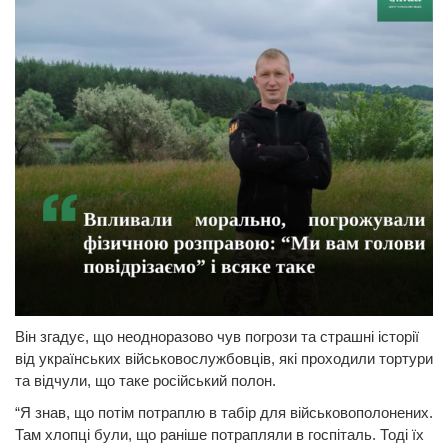
Він згадує, що неодноразово чув погрози та страшні історії
від українських військовослужбовців, які проходили тортури
та відчули, що таке російський полон.
“Я знав, що потім потраплю в табір для військовополонених.
Там хлопці були, що раніше потрапляли в госпіталь. Тоді їх