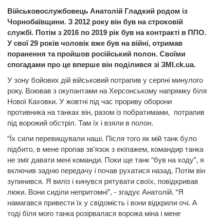
Військовослужбовець Анатолій Гладкий родом із
Чорнобаївщини. З 2012 року він був на строковій
службі. Потім з 2016 по 2019 рік був на контракті в ППО.
У свої 29 років чоловік вже був на війні, отримав
поранення та пройшов російський полон. Своїми
спогадами про це вперше він поділився зі
ЗМІ.ck.ua.
У зону бойових дій військовий потрапив у серпні минулого
року. Воював з окупантами на Херсонському напрямку біля
Нової Каховки. У жовтні під час прориву оборони
противника на танках він, разом із побратимами, потрапив
під ворожий обстріл. Там їх і взяли в полон.
“Їх сили перевищували наші. Після того як мій танк було
підбито, в мене пропав зв’язок з екіпажем, командир танка
не зміг давати мені команди. Поки ще танк “був на ходу”, я
включив задню передачу і почав рухатися назад. Потім він
зупинився. Я виліз і кинувся рятувати своїх, повідкривав
люки. Вони сиділи непритомні”, - згадує Анатолій. “Я
намагався привести їх у свідомість і вони відкрили очі. А
тоді біля мого танка розірвалася ворожа міна і мене