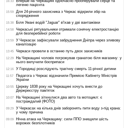
Вперше на Черкащині одночасно прооперували серце та
16:33
легеню пацієнта
Для 24-річного захисника з Черкас відкрили збір на
15:59
спорядження
Біля Умані водій "Jaguar" в'їхав у дві вантажівки
15:38
Черкаські рятувальники отримали сонячну електростанцію
14:58
для безперебійної роботи
У Черкасах зафіксували забруднення Дніпра через зливову
13:59
каналізацію
Черкаси провели в останню путь двох захисників
13:45
На Черкащині чоловік погрожував гранатою біля магазину: у
12:29
нього вилучили боєприпаси
У Городищі розслідують трагічну смерть 11-річної дитини
12:16
Педагога з Черкас відзначили Премією Кабінету Міністрів
11:57
України
Церкву 1838 року на Черкащині хочуть внести до
10:55
Держреєстру пам'яток
На Черкащині зіткнулися два авто та мотоцикл: є
10:07
постраждалий (ФОТО)
У Черкасах на кілька днів заборонять пити воду з-під крана:
09:29
у чому причина
Нічна атака на Черкащину: сили ППО знищили шість
09:09
ворожих безпілотників