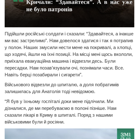
Підійшли російські солдати і сказали: “Здавайтеся, а інакше
ми вас застрелимо”. Нам довелося здатися і так я потрапив
у полон. Наших змусили нести мене на покривалі, а хлопці,
що ходячі, йшли на їхні позиції. На місці мені щось вкололи,
приїхала евакуаційна машина і відвезли десь. Були
пересадки. Нам позав’язували очі, познімали часи. Все.
Навіть берці позабирали і сигарети”.
Військового відвезли до шпиталю, а доля побратимів
залишилась для Анатолія тоді невідомою.
“Я був у їхньому госпіталі доки мене підлічили. Ми
дізналися, де ми перебуваємо в полоні пізніше. Нам
сказали лікарі в Криму в шпиталі. Поряд з нашими
військовими були й росіяни.