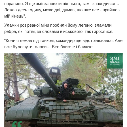
поранило. Я ще зміг заповзти під нього, там і знаходився…
Лежав десь годину, може дві, думав, що вже все - прийшов
мій кінець”.
Уламки розірваної міни пробили йому легеню, зламали
ребра, які потім, за словами військового, так і зрослися.
“Коли я лежав під танком, командир ще відстрілювався. Але
вже було чути голоси… Все ближче і ближче.