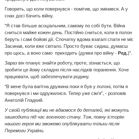
Говорить, що коли повернувся - помітив, що змінився. А у
снах досі бачить війну.
“Я став більше асоціальним, самому по собі бути. Війна
сниться майже кожен день. Постійно сниться, коли в полон
беруть і самі бойові дії. Спочатку вдома взагалі спати не міг.
Засинав, коли вже світало. Просто буває сидиш, думаєш
про щось, а воно само приходить (думки про війну -
Ред.
)”.
Зараз він планує знайти роботу, проте, зізнається, що
зробити це йому складно після наслідків поранення. Хоче
працювати, щоб забезпечувати родину.
“В мене була вагітна дружина поки я був у полоні, потім я
повернувся і ми одружилися. Тепер уже сім’я”, - розповів
Анатолій Гладкий.
У своїй публікації ми не вдаємося до деталей, які можуть
зашкодити під час воєнного стану. Тож, повну історію
нашого героя ми зможемо опублікувати тільки після
Перемоги України.