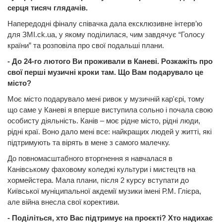
серця тисяч глядачів.
Напередодні фіналу співачка дала ексклюзивне інтерв’ю
для ЗМІ.ck.ua, у якому поділилася, чим завдячує “Голосу
країни” та розповіла про свої подальші плани.
- До 24-го лютого Ви проживали в Каневі. Розкажіть про
свої перші музичні кроки там. Що Вам подарувало це
місто?
Моє місто подарувало мені ривок у музичній кар'єрі, тому
що саме у Каневі я вперше виступила сольно і почала свою
особисту діяльність. Канів – моє рідне місто, рідні люди,
рідні краї. Воно дало мені все: найкращих людей у житті, які
підтримують та вірять в мене з самого малечку.
До повномасштабного вторгнення я навчалася в
Канівському фаховому коледжі культури і мистецтв на
хормейстера. Мала плани, після 2 курсу вступати до
Київської муніципальної акдемії музики імені Р.М. Глієра,
але війна внесла свої корективи.
- Поділіться, хто Вас підтримує на проєкті? Хто надихає