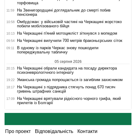
торфовища
На Звенигородщині доглядальник до смерті побив
11:59
пенсіонера
Омбудсман: у військовій частині на Черкащині жорстоко
10:58
побили мобілізованого бійця
На Черкащині п'яний мотоцикліст зіткнувся з мопедом
10:13
На Черкащині вилучили 700 метрів браконьєрських сіток
09:54
В одному із парків Черкас знову пошкодили
09:11
попереджувальну табличку
05 серпня 2026
На Черкащині обрали кандидата на посаду директора
20:15
психоневрологічного інтернату
Уманська громада попрощається із загиблим захисником
19:22
На Черкащині з підрядника стягнуть понад 670 тисяч
18:17
гривень штрафних санкцій
На Черкащині врятували рідкісного чорного грифа, який
17:09
прилетів із Болгарії
Про проект
Відповідальність
Контакти