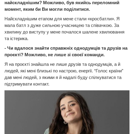
найскладнішим? Можливо, був якийсь переломний
момент, яким би Ви могли поділитися.
Найскладнішим етапом для мене стали «кросбатли». Я
мала батл з дуже сильною учасницею та співачкою. За
хвилину до виступу у мене почалося шалене хвилювання
та істерика.
- Чи вдалося знайти справжніх однодумців та друзів на
проєкті? Можливо, не лише зі своєї команди.
Я на проєкті знайшла не лише друзів та однодумців, а й
людей, які мені близькі по настрою, енергії. “Голос країни”
дав мені людей, з якими я й надалі буду спілкуватися та
підтримувати контакт.