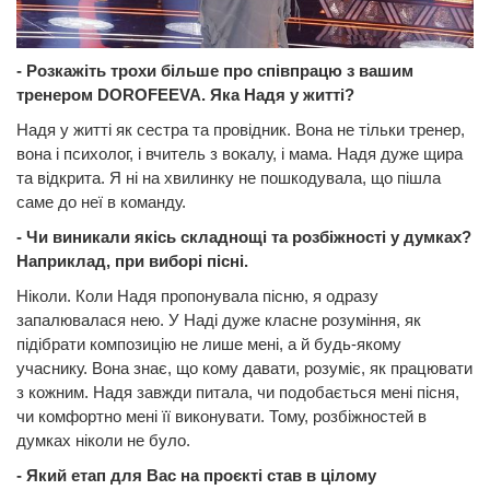
- Розкажіть трохи більше про співпрацю з вашим
тренером DOROFEEVA. Яка Надя у житті?
Надя у житті як сестра та провідник. Вона не тільки тренер,
вона і психолог, і вчитель з вокалу, і мама. Надя дуже щира
та відкрита. Я ні на хвилинку не пошкодувала, що пішла
саме до неї в команду.
- Чи виникали якісь складнощі та розбіжності у думках?
Наприклад, при виборі пісні.
Ніколи. Коли Надя пропонувала пісню, я одразу
запалювалася нею. У Наді дуже класне розуміння, як
підібрати композицію не лише мені, а й будь-якому
учаснику. Вона знає, що кому давати, розуміє, як працювати
з кожним. Надя завжди питала, чи подобається мені пісня,
чи комфортно мені її виконувати. Тому, розбіжностей в
думках ніколи не було.
- Який етап для Вас на проєкті став в цілому