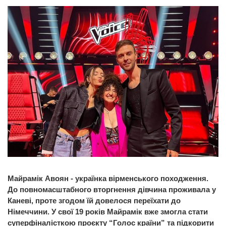
Майрамік Авоян - українка вірменського походження.
До повномасштабного вторгнення дівчина проживала у
Каневі, проте згодом їй довелося переїхати до
Німеччини. У свої 19 років Майрамік вже змогла стати
суперфіналісткою проєкту “Голос країни” та підкорити