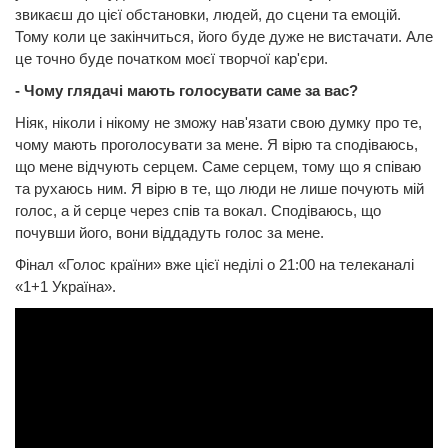
звикаєш до цієї обстановки, людей, до сцени та емоцій.
Тому коли це закінчиться, його буде дуже не вистачати. Але
це точно буде початком моєї творчої кар'єри.
- Чому глядачі мають голосувати саме за вас?
Ніяк, ніколи і нікому не зможу нав'язати свою думку про те,
чому мають проголосувати за мене. Я вірю та сподіваюсь,
що мене відчують серцем. Саме серцем, тому що я співаю
та рухаюсь ним. Я вірю в те, що люди не лише почують мій
голос, а й серце через спів та вокал. Сподіваюсь, що
почувши його, вони віддадуть голос за мене.
Фінал «Голос країни» вже цієї неділі о 21:00 на телеканалі
«1+1 Україна».