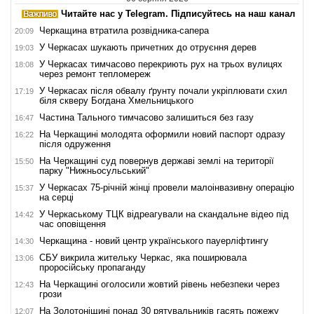
Читайте нас у Telegram. Підписуйтесь на наш канал
Черкащина втратила розвідника-сапера
20:09
У Черкасах шукають причетних до отруєння дерев
19:03
У Черкасах тимчасово перекриють рух на трьох вулицях
18:08
через ремонт тепломереж
У Черкасах після обвалу ґрунту почали укріплювати схил
17:19
біля скверу Богдана Хмельницького
Частина Тального тимчасово залишиться без газу
16:47
На Черкащині молодята оформили новий паспорт одразу
16:22
після одруження
На Черкащині суд повернув державі землі на території
15:50
парку "Нижньосульський"
У Черкасах 75-річній жінці провели малоінвазивну операцію
15:37
на серці
У Черкаському ТЦК відреагували на скандальне відео під
14:42
час оповіщення
Черкащина - новий центр українського пауерліфтингу
14:30
СБУ викрила жительку Черкас, яка поширювала
13:06
проросійську пропаганду
На Черкащині оголосили жовтий рівень небезпеки через
12:43
грози
На Золотоніщині понад 30 рятувальників гасять пожежу
12:07