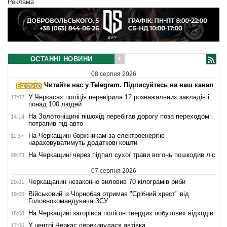
Реклама
ОСТАННІ НОВИНИ
08 серпня 2026
Читайте нас у Telegram. Підписуйтесь на наш канал
У Черкасах поліція перевірила 12 розважальних закладів і
17:02
понад 100 людей
На Золотоніщині пішохід перебігав дорогу поза переходом і
14:14
потрапив під авто
На Черкащині боржникам за електроенергію
11:37
нараховуватимуть додаткові кошти
На Черкащині через підпал сухої трави вогонь пошкодив ліс
09:23
07 серпня 2026
Черкащанин незаконно виловив 70 кілограмів риби
20:01
Військовий із Чорнобая отримав "Срібний хрест" від
19:05
Головнокомандувача ЗСУ
На Черкащині загорівся полігон твердих побутових відходів
18:08
У центрі Черкас перекинулася автівка
17:06