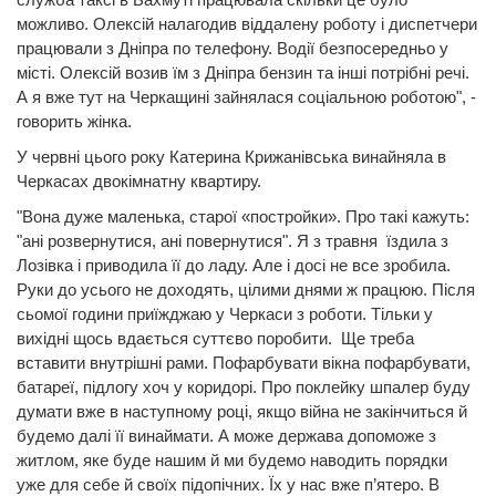
можливо. Олексій налагодив віддалену роботу і диспетчери
працювали з Дніпра по телефону. Водії безпосередньо у
місті. Олексій возив їм з Дніпра бензин та інші потрібні речі.
А я вже тут на Черкащині зайнялася соціальною роботою", -
говорить жінка.
У червні цього року Катерина Крижанівська винайняла в
Черкасах двокімнатну квартиру.
"Вона дуже маленька, старої «постройки». Про такі кажуть:
"ані розвернутися, ані повернутися". Я з травня їздила з
Лозівка і приводила її до ладу. Але і досі не все зробила.
Руки до усього не доходять, цілими днями ж працюю. Після
сьомої години приїжджаю у Черкаси з роботи. Тільки у
вихідні щось вдається суттєво поробити. Ще треба
вставити внутрішні рами. Пофарбувати вікна пофарбувати,
батареї, підлогу хоч у коридорі. Про поклейку шпалер буду
думати вже в наступному році, якщо війна не закінчиться й
будемо далі її винаймати. А може держава допоможе з
житлом, яке буде нашим й ми будемо наводить порядки
уже для себе й своїх підопічних. Їх у нас вже п’ятеро. В