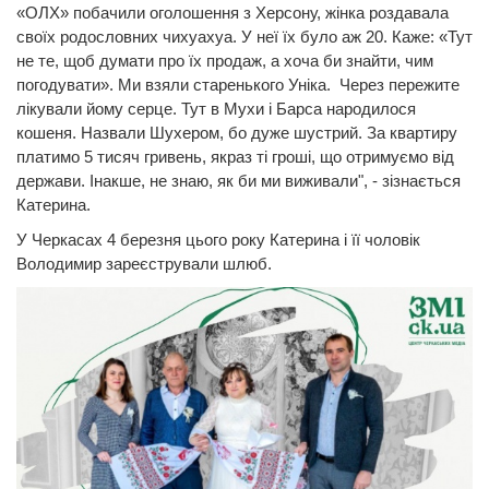
«ОЛХ» побачили оголошення з Херсону, жінка роздавала
своїх родословних чихуахуа. У неї їх було аж 20. Каже: «Тут
не те, щоб думати про їх продаж, а хоча би знайти, чим
погодувати». Ми взяли старенького Уніка. Через пережите
лікували йому серце. Тут в Мухи і Барса народилося
кошеня. Назвали Шухером, бо дуже шустрий. За квартиру
платимо 5 тисяч гривень, якраз ті гроші, що отримуємо від
держави. Інакше, не знаю, як би ми виживали", - зізнається
Катерина.
У Черкасах 4 березня цього року Катерина і її чоловік
Володимир зареєстрували шлюб.