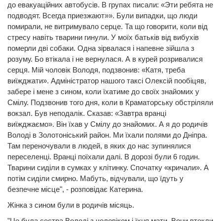
до евакуаційних автобусів. В групах писали: «Эти ребята не
подводят. Всегда приезжают»». Були випадки, що люди
помирали, не витримувало серце. Та що говорити, коли від
стресу навіть тварини гинули. У моїх батьків від вибухів
померли дві собаки. Одна зірвалася і напевне зійшла з
розуму. Бо втікала і не вернулася. А в курей розривалися
серця. Мій чоловік Володя, подзвонив: «Катя, треба
виїжджати». Адміністратор нашого таксі Олексій пообіцяв,
забере і мене з сином, коли їхатиме до своїх знайомих у
Смілу. Подзвонив того дня, коли в Краматорську обстріляли
вокзал. Був неподалік. Сказав: «Завтра вранці
виїжджаємо». Він їхав у Смілу до знайомих. А я до родичів
Володі в Золотоніський район. Ми їхали полями до Дніпра.
Там переночували в людей, в яких до нас зупинялися
переселенці. Вранці поїхали далі. В дорозі були 6 годин.
Тварини сиділи в сумках у клітинку. Спочатку «кричали». А
потім сиділи смирно. Мабуть, відчували, що їдуть у
безпечне місце", - розповідає Катерина.
Жінка з сином були в родичів місяць.
"Це була сестра Володі з чоловіком і їхня мати. Вони втекли