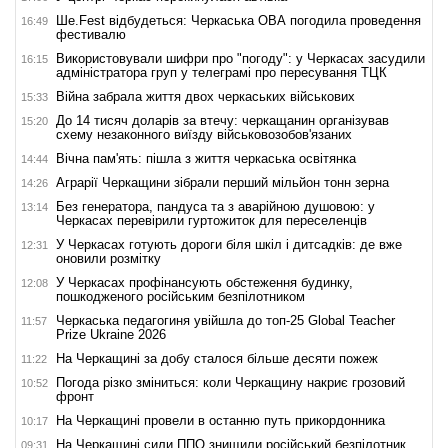
Ше.Fest відбудеться: Черкаська ОВА погодила проведення
16:49
фестивалю
Використовували шифри про "погоду": у Черкасах засудили
16:15
адміністратора груп у телеграмі про пересування ТЦК
Війна забрала життя двох черкаських військових
15:33
До 14 тисяч доларів за втечу: черкащанин організував
15:20
схему незаконного виїзду військовозобов'язаних
Вічна пам'ять: пішла з життя черкаська освітянка
14:44
Аграрії Черкащини зібрали перший мільйон тонн зерна
14:26
Без генератора, пандуса та з аварійною душовою: у
13:14
Черкасах перевірили гуртожиток для переселенців
У Черкасах готують дороги біля шкіл і дитсадків: де вже
12:31
оновили розмітку
У Черкасах профінансують обстеження будинку,
12:08
пошкодженого російським безпілотником
Черкаська педагогиня увійшла до топ-25 Global Teacher
11:57
Prize Ukraine 2026
На Черкащині за добу сталося більше десяти пожеж
11:22
Погода різко зміниться: коли Черкащину накриє грозовий
10:52
фронт
На Черкащині провели в останню путь прикордонника
10:17
На Черкащині сили ППО знищили російський безпілотник
09:31