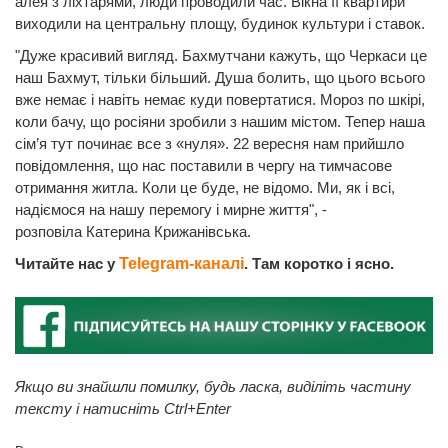
алея з ліхтарями, люди проводили час. Вікна її квартири
виходили на центральну площу, будинок культури і ставок.
"Дуже красивий вигляд. Бахмутчани кажуть, що Черкаси це
наш Бахмут, тільки більший. Душа болить, що цього всього
вже немає і навіть немає куди повертатися. Мороз по шкірі,
коли бачу, що росіяни зробили з нашим містом. Тепер наша
сім’я тут починає все з «нуля». 22 вересня нам прийшло
повідомлення, що нас поставили в чергу на тимчасове
отримання житла. Коли це буде, не відомо. Ми, як і всі,
надіємося на нашу перемогу і мирне життя", -
розповіла Катерина Крижанівська.
Читайте нас у
Telegram-каналі
. Там коротко і ясно.
Якщо ви знайшли помилку, будь ласка, виділіть частину
тексту і натисніть Ctrl+Enter