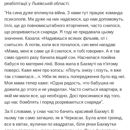
реабілітації у Львівській області.
"На сина дуже вплинула війна. З нами тут працює команда
психологів. Ми дуже на них надіємося, що нам допоможуть.
Іллі, ще до повномасштабного вторгнення, часто снилося,
що розриваються снаряди. Я тоді не придавала цьому
значення. Казала: «Надивишся всяких фільмів, от і
сниться». А потім, коли все почалося, син мені нагадав:
«Мама, мені ж саме це й снилося, я тобі говорив». А я так
само одного разу бачила віщий сон. Наснилася покійна
бабуся по материні лінії. Вона жила в Бахмуті на п’ятому
поверсі. Каже мені про когось: «Лізуть знизу і лізуть, я вже
так стомилася…». Ніби як якесь попередження було від неї.
Моя мама тепер каже: «Одна радость, что бабушка не
дожила до этого и не увидела». Часто сниться квартира, в
якій ми мали все, що необхідно. Досі просинаюся від того,
що нас бомблять і поряд розриваються снаряди".
За її словами, у снах часто бачить красивий Бахмут. В
ньому так само затишно, як в Черкасах. Була алея троянд,
все в квітах, вулички по квадратах, біля річки Бахмутки