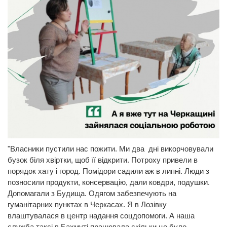
"Власники пустили нас пожити. Ми два дні викорчовували
бузок біля хвіртки, щоб її відкрити. Потроху привели в
порядок хату і город. Помідори садили аж в липні. Люди з
позносили продукти, консервацію, дали ковдри, подушки.
Допомагали з Будища. Одягом забезпечують на
гуманітарних пунктах в Черкасах. Я в Лозівку
влаштувалася в центр надання соцдопомоги. А наша
служба таксі в Бахмуті працювала скільки це було