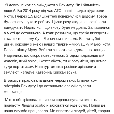
"Я довго не хотіла виїжджати з Бахмуту. Як і більшість
людей. Бо 2014 року під час АТО наші швидко відстояли
місто. І через 1,5 місяці жителі повернулися додому. Треба
було знову шукати роботу. Цього разу люди не поспішали
виїжджати. Надіялися, що знову буде не довго. Залишалися
в місті до останнього. А коли розуміли, що треба виїжджати,
тікали хто в чому був. Я з сином так само. Взяли зубні
щітки, корзину з їжею і наших тварин – чихуашку Маню, кота
Барса і кішку Муху. Вибігли з квартири в домашніх капцях.
Надіялися, що скоро повернемося. Згодом подзвонив мій
чоловік, який воює, і каже: «Кать, ти ж розумієш, що немає
куди вертатися». Наш гуртожиток росіяни зрівняли з
землею", - згадує Катерина Крижанівська.
В Бахмуті працювала диспетчером таксі. Із початком
обстрілів Бахмуту і до останнього евакуйовували
мешканців.
"Місто обстрілювали, сирени спрацьовували вже після
прильоту. Людям особо й заховатися ніде було. Попри це,
наша служба працювала. Ми вивозили людей, дітей, тварин