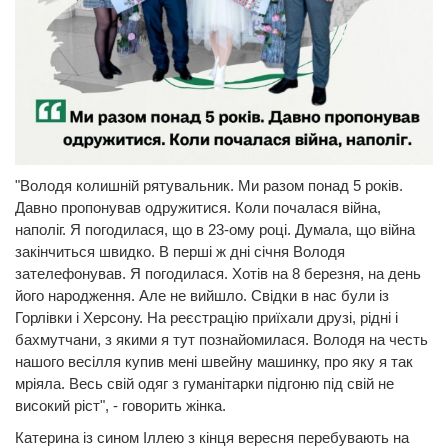
"Володя колишній рятувальник. Ми разом понад 5 років.
Давно пропонував одружитися. Коли почалася війна,
наполіг. Я погодилася, що в 23-ому році. Думала, що війна
закінчиться швидко. В перші ж дні січня Володя
зателефонував. Я погодилася. Хотів на 8 березня, на день
його народження. Але не вийшло. Свідки в нас були із
Горлівки і Херсону. На реєстрацію приїхали друзі, рідні і
бахмутчани, з якими я тут познайомилася. Володя на честь
нашого весілля купив мені швейну машинку, про яку я так
мріяла. Весь свій одяг з гуманітарки підгоню під свій не
високий ріст", - говорить жінка.
Катерина із сином Іллею з кінця вересня перебувають на