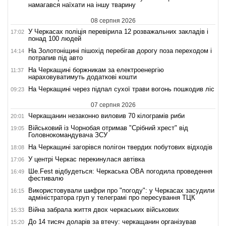
намагався наїхати на іншу тварину
08 серпня 2026
У Черкасах поліція перевірила 12 розважальних закладів і
17:02
понад 100 людей
На Золотоніщині пішохід перебігав дорогу поза переходом і
14:14
потрапив під авто
На Черкащині боржникам за електроенергію
11:37
нараховуватимуть додаткові кошти
На Черкащині через підпал сухої трави вогонь пошкодив ліс
09:23
07 серпня 2026
Черкащанин незаконно виловив 70 кілограмів риби
20:01
Військовий із Чорнобая отримав "Срібний хрест" від
19:05
Головнокомандувача ЗСУ
На Черкащині загорівся полігон твердих побутових відходів
18:08
У центрі Черкас перекинулася автівка
17:06
Ше.Fest відбудеться: Черкаська ОВА погодила проведення
16:49
фестивалю
Використовували шифри про "погоду": у Черкасах засудили
16:15
адміністратора груп у телеграмі про пересування ТЦК
Війна забрала життя двох черкаських військових
15:33
До 14 тисяч доларів за втечу: черкащанин організував
15:20