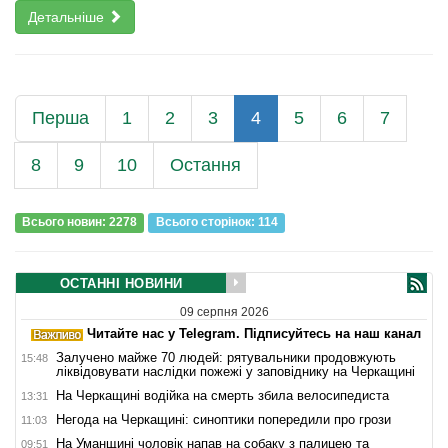
Детальніше
Перша
1
2
3
4
5
6
7
8
9
10
Остання
Всього новин: 2278
Всього сторiнок: 114
ОСТАННІ НОВИНИ
09 серпня 2026
Читайте нас у Telegram. Підписуйтесь на наш канал
Залучено майже 70 людей: рятувальники продовжують
15:48
ліквідовувати наслідки пожежі у заповіднику на Черкащині
На Черкащині водійка на смерть збила велосипедиста
13:31
Негода на Черкащині: синоптики попередили про грози
11:03
На Уманщині чоловік напав на собаку з палицею та
09:51