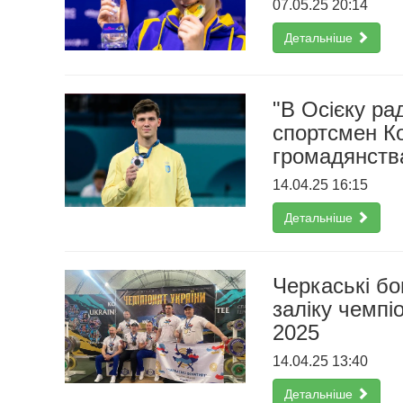
07.05.25 20:14
Детальніше
"В Осієку рад
спортсмен К
громадянств
14.04.25 16:15
Детальніше
Черкаські бо
заліку чемпі
2025
14.04.25 13:40
Детальніше