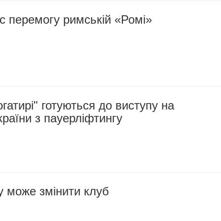
с перемогу римській «Ромі»
огатирі" готуються до виступу на
країни з пауерліфтингу
у може змінити клуб