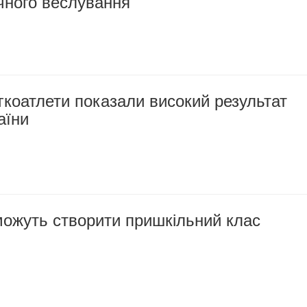
чного веслування
гкоатлети показали високий результат
аїни
можуть створити пришкільний клас