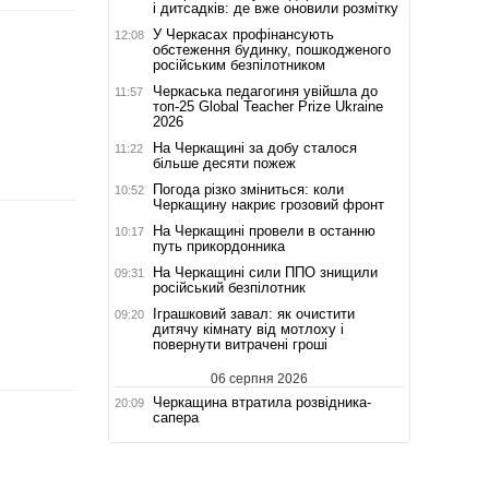
і дитсадків: де вже оновили розмітку
У Черкасах профінансують
12:08
обстеження будинку, пошкодженого
російським безпілотником
Черкаська педагогиня увійшла до
11:57
топ-25 Global Teacher Prize Ukraine
2026
На Черкащині за добу сталося
11:22
більше десяти пожеж
Погода різко зміниться: коли
10:52
Черкащину накриє грозовий фронт
На Черкащині провели в останню
10:17
путь прикордонника
На Черкащині сили ППО знищили
09:31
російський безпілотник
Іграшковий завал: як очистити
09:20
дитячу кімнату від мотлоху і
повернути витрачені гроші
06 серпня 2026
Черкащина втратила розвідника-
20:09
сапера