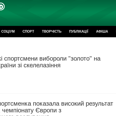
CОЦІУМ
СПОРТ
ТВОРЧІСТЬ
ПУБЛІКАЦІЇ
АФІША
і спортсмени вибороли "золото" на
країни зі скелелазіння
портсменка показала високий результат
 чемпіонату Європи з