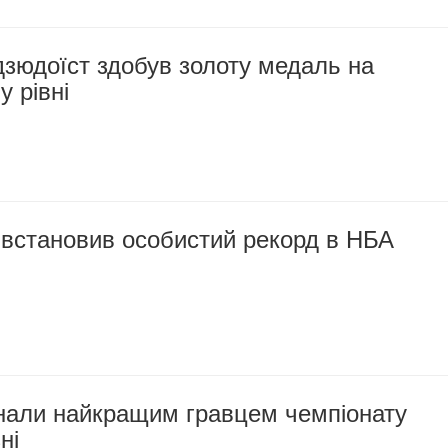
зюдоїст здобув золоту медаль на
 рівні
встановив особистий рекорд в НБА
нали найкращим гравцем чемпіонату
ні