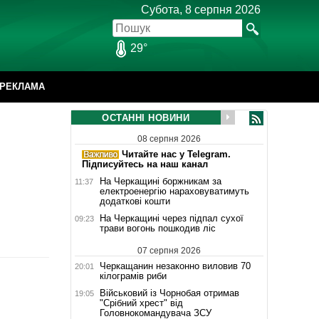
Субота, 8 серпня 2026
29°
РЕКЛАМА
ОСТАННІ НОВИНИ
08 серпня 2026
Читайте нас у Telegram.
Підписуйтесь на наш канал
На Черкащині боржникам за
11:37
електроенергію нараховуватимуть
додаткові кошти
На Черкащині через підпал сухої
09:23
трави вогонь пошкодив ліс
07 серпня 2026
Черкащанин незаконно виловив 70
20:01
кілограмів риби
Військовий із Чорнобая отримав
19:05
"Срібний хрест" від
Головнокомандувача ЗСУ