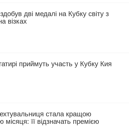
добув дві медалі на Кубку світу з
а візках
гатирі приймуть участь у Кубку Кия
ехтувальниця стала кращою
 місяця: її відзначать премією