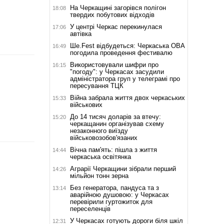
На Черкащині загорівся полігон
18:08
твердих побутових відходів
У центрі Черкас перекинулася
17:06
автівка
Ше.Fest відбудеться: Черкаська ОВА
16:49
погодила проведення фестивалю
Використовували шифри про
16:15
"погоду": у Черкасах засудили
адміністратора груп у телеграмі про
пересування ТЦК
Війна забрала життя двох черкаських
15:33
військових
До 14 тисяч доларів за втечу:
15:20
черкащанин організував схему
незаконного виїзду
військовозобов'язаних
Вічна пам'ять: пішла з життя
14:44
черкаська освітянка
Аграрії Черкащини зібрали перший
14:26
мільйон тонн зерна
Без генератора, пандуса та з
13:14
аварійною душовою: у Черкасах
перевірили гуртожиток для
переселенців
У Черкасах готують дороги біля шкіл
12:31