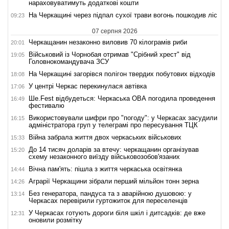
нараховуватимуть додаткові кошти
На Черкащині через підпал сухої трави вогонь пошкодив ліс
09:23
07 серпня 2026
Черкащанин незаконно виловив 70 кілограмів риби
20:01
Військовий із Чорнобая отримав "Срібний хрест" від
19:05
Головнокомандувача ЗСУ
На Черкащині загорівся полігон твердих побутових відходів
18:08
У центрі Черкас перекинулася автівка
17:06
Ше.Fest відбудеться: Черкаська ОВА погодила проведення
16:49
фестивалю
Використовували шифри про "погоду": у Черкасах засудили
16:15
адміністратора груп у телеграмі про пересування ТЦК
Війна забрала життя двох черкаських військових
15:33
До 14 тисяч доларів за втечу: черкащанин організував
15:20
схему незаконного виїзду військовозобов'язаних
Вічна пам'ять: пішла з життя черкаська освітянка
14:44
Аграрії Черкащини зібрали перший мільйон тонн зерна
14:26
Без генератора, пандуса та з аварійною душовою: у
13:14
Черкасах перевірили гуртожиток для переселенців
У Черкасах готують дороги біля шкіл і дитсадків: де вже
12:31
оновили розмітку