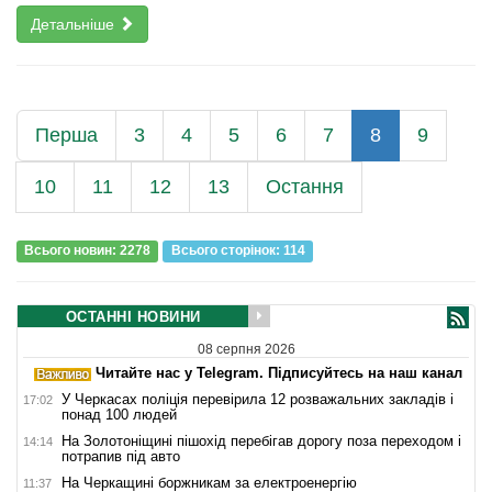
Детальніше
Перша
3
4
5
6
7
8
9
10
11
12
13
Остання
Всього новин: 2278
Всього сторiнок: 114
ОСТАННІ НОВИНИ
08 серпня 2026
Читайте нас у Telegram. Підписуйтесь на наш канал
У Черкасах поліція перевірила 12 розважальних закладів і
17:02
понад 100 людей
На Золотоніщині пішохід перебігав дорогу поза переходом і
14:14
потрапив під авто
На Черкащині боржникам за електроенергію
11:37