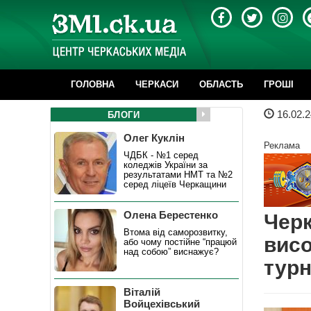
ГОЛОВНА
ЧЕРКАСИ
ОБЛАСТЬ
ГРОШІ
16.02.2
БЛОГИ
Олег Куклін
Реклама
ЧДБК - №1 серед
коледжів України за
результатами НМТ та №2
серед ліцеїв Черкащини
Олена Берестенко
Черк
Втома від саморозвитку,
висо
або чому постійне “працюй
над собою” виснажує?
турн
Віталій
Войцехівський