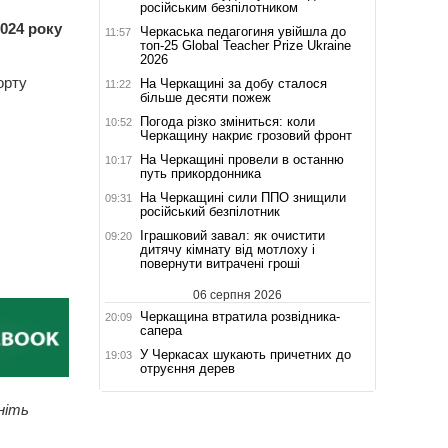
російським безпілотником
024 року
Черкаська педагогиня увійшла до
11:57
топ-25 Global Teacher Prize Ukraine
2026
орту
На Черкащині за добу сталося
11:22
більше десяти пожеж
Погода різко зміниться: коли
10:52
Черкащину накриє грозовий фронт
На Черкащині провели в останню
10:17
путь прикордонника
На Черкащині сили ППО знищили
09:31
російський безпілотник
Іграшковий завал: як очистити
09:20
дитячу кімнату від мотлоху і
повернути витрачені гроші
06 серпня 2026
Черкащина втратила розвідника-
20:09
сапера
У Черкасах шукають причетних до
19:03
отруєння дерев
ніть