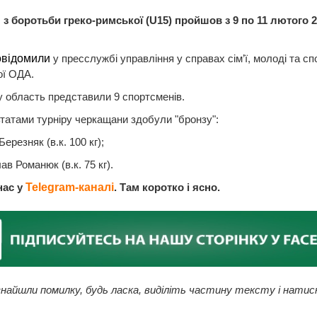
 з боротьби греко-римської (U15) пройшов з 9 по 11 лютого 2
овідомили
у пресслужбі управління у справах сім’ї, молоді та сп
ої ОДА.
 область представили 9 спортсменів.
татами турніру черкащани здобули "бронзу":
ерезняк (в.к. 100 кг);
ав Романюк (в.к. 75 кг).
нас у
Telegram-каналі
. Там коротко і ясно.
найшли помилку, будь ласка, виділіть частину тексту і натис