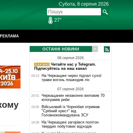
Субота, 8 серпня 2026
27°
РЕКЛАМА
ОСТАННІ НОВИНИ
08 серпня 2026
Читайте нас у Telegram.
Підписуйтесь на наш канал
На Черкащині через підпал сухої
09:23
трави вогонь пошкодив ліс
07 серпня 2026
Черкащанин незаконно виловив 70
20:01
кілограмів риби
кому
Військовий із Чорнобая отримав
19:05
"Срібний хрест" від
Головнокомандувача ЗСУ
На Черкащині загорівся полігон
18:08
твердих побутових відходів