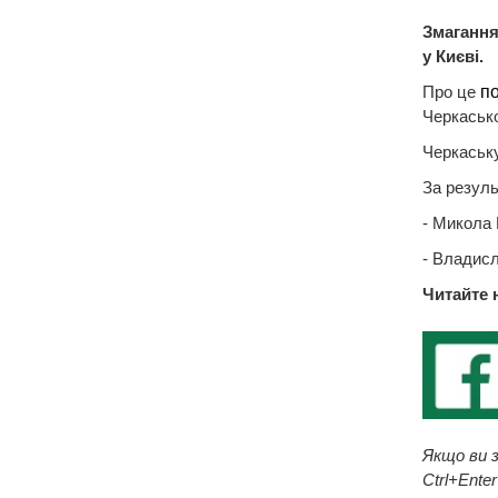
Змагання
у Києві.
Про це
п
Черкаськ
Черкаську
За резуль
- Микола Б
- Владисл
Читайте 
Якщо ви з
Ctrl+Enter