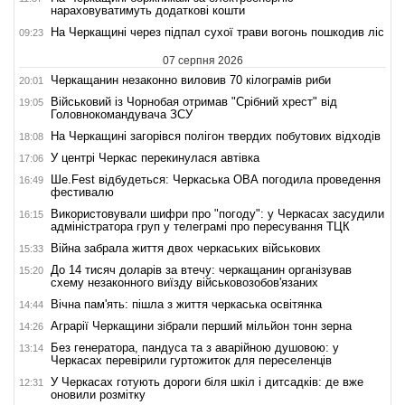
нараховуватимуть додаткові кошти
На Черкащині через підпал сухої трави вогонь пошкодив ліс
09:23
07 серпня 2026
Черкащанин незаконно виловив 70 кілограмів риби
20:01
Військовий із Чорнобая отримав "Срібний хрест" від
19:05
Головнокомандувача ЗСУ
На Черкащині загорівся полігон твердих побутових відходів
18:08
У центрі Черкас перекинулася автівка
17:06
Ше.Fest відбудеться: Черкаська ОВА погодила проведення
16:49
фестивалю
Використовували шифри про "погоду": у Черкасах засудили
16:15
адміністратора груп у телеграмі про пересування ТЦК
Війна забрала життя двох черкаських військових
15:33
До 14 тисяч доларів за втечу: черкащанин організував
15:20
схему незаконного виїзду військовозобов'язаних
Вічна пам'ять: пішла з життя черкаська освітянка
14:44
Аграрії Черкащини зібрали перший мільйон тонн зерна
14:26
Без генератора, пандуса та з аварійною душовою: у
13:14
Черкасах перевірили гуртожиток для переселенців
У Черкасах готують дороги біля шкіл і дитсадків: де вже
12:31
оновили розмітку