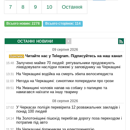
7
8
9
10
Остання
Всього новин: 2278
Всього сторiнок: 114
ОСТАННІ НОВИНИ
09 серпня 2026
Читайте нас у Telegram. Підписуйтесь на наш канал
Залучено майже 70 людей: рятувальники продовжують
15:48
ліквідовувати наслідки пожежі у заповіднику на Черкащині
На Черкащині водійка на смерть збила велосипедиста
13:31
Негода на Черкащині: синоптики попередили про грози
11:03
На Уманщині чоловік напав на собаку з палицею та
09:51
намагався наїхати на іншу тварину
08 серпня 2026
У Черкасах поліція перевірила 12 розважальних закладів і
17:02
понад 100 людей
На Золотоніщині пішохід перебігав дорогу поза переходом і
14:14
потрапив під авто
На Черкащині боржникам за електроенергію
11:37