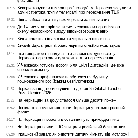
фестивалю
Використовували шифри про "погоду": у Черкасах засудили
16:15
адміністратора груп у телеграмі про пересування ТЦК
Війна забрала життя двох черкаських військових
15:33
До 14 тисяч доларів за втечу: черкащанин організував
15:20
схему незаконного виїзду військовозобов'язаних
Вічна пам'ять: пішла з життя черкаська освітянка
14:44
Аграрії Черкащини зібрали перший мільйон тонн зерна
14:26
Без генератора, пандуса та з аварійною душовою: у
13:14
Черкасах перевірили гуртожиток для переселенців
У Черкасах готують дороги біля шкіл і дитсадків: де вже
12:31
оновили розмітку
У Черкасах профінансують обстеження будинку,
12:08
пошкодженого російським безпілотником
Черкаська педагогиня увійшла до топ-25 Global Teacher
11:57
Prize Ukraine 2026
На Черкащині за добу сталося більше десяти пожеж
11:22
Погода різко зміниться: коли Черкащину накриє грозовий
10:52
фронт
На Черкащині провели в останню путь прикордонника
10:17
На Черкащині сили ППО знищили російський безпілотник
09:31
Іграшковий завал: як очистити дитячу кімнату від мотлоху і
09:20