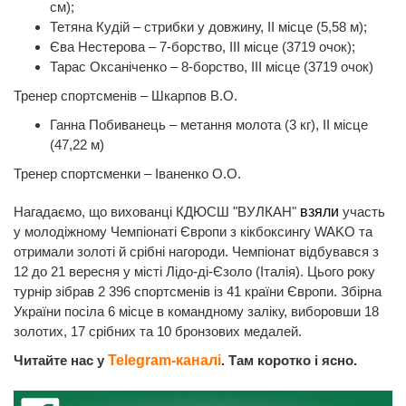
см);
Тетяна Кудій – стрибки у довжину, ІІ місце (5,58 м);
Єва Нестерова – 7-борство, ІІІ місце (3719 очок);
Тарас Оксаніченко – 8-борство, ІІІ місце (3719 очок)
Тренер спортсменів – Шкарпов В.О.
Ганна Побиванець – метання молота (3 кг), ІІ місце
(47,22 м)
Тренер спортсменки – Іваненко О.О.
Нагадаємо, що вихованці КДЮСШ "ВУЛКАН"
взяли
участь
у молодіжному Чемпіонаті Європи з кікбоксингу WAKO та
отримали золоті й срібні нагороди. Чемпіонат відбувався з
12 до 21 вересня у місті Лідо-ді-Єзоло (Італія). Цього року
турнір зібрав 2 396 спортсменів із 41 країни Європи. Збірна
України посіла 6 місце в командному заліку, виборовши 18
золотих, 17 срібних та 10 бронзових медалей.
Читайте нас у
Telegram-каналі
. Там коротко і ясно.