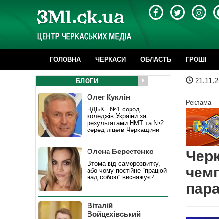
ГОЛОВНА
ЧЕРКАСИ
ОБЛАСТЬ
ГРОШІ
21.11.2
БЛОГИ
Олег Куклін
Реклама
ЧДБК - №1 серед
коледжів України за
результатами НМТ та №2
серед ліцеїв Черкащини
Олена Берестенко
Черк
Втома від саморозвитку,
чемп
або чому постійне “працюй
над собою” виснажує?
пара
Віталій
Войцехівський