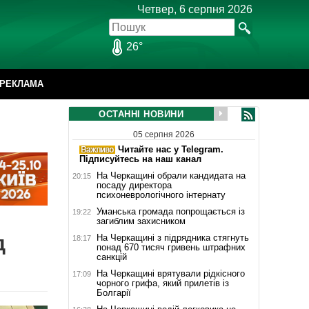
Четвер, 6 серпня 2026
26°
РЕКЛАМА
ОСТАННІ НОВИНИ
05 серпня 2026
Читайте нас у Telegram.
Підписуйтесь на наш канал
На Черкащині обрали кандидата на
20:15
посаду директора
психоневрологічного інтернату
Уманська громада попрощається із
19:22
загиблим захисником
д
На Черкащині з підрядника стягнуть
18:17
понад 670 тисяч гривень штрафних
санкцій
На Черкащині врятували рідкісного
17:09
чорного грифа, який прилетів із
Болгарії