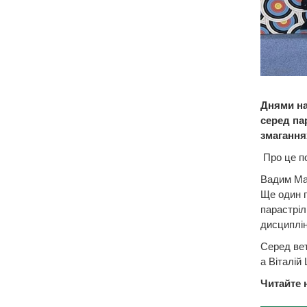
Днями на
серед па
змагання
Про це по
Вадим Маз
Ще один п
парастріл
дисциплін
Серед вет
а Віталій
Читайте 