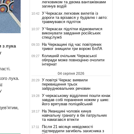
легковиком та двома вантажівками
загинув водій
У Черкасах легковик вилетів із
10:42
дороги та врізався у будівлю і авто:
травмувався підліток
У Черкасах підлітки відмовилися
10:37
виконувати завдання російських
спецслужб
На Черкащині під час повітряних
09:33
 з лука
тривог знищили три ворожі БпЛА
у
Колишній очільник Черкаської
09:27
облради може повноцінно очолити
інтернат
асті.
04 серпня 2026
кого лука.
У повітрі Черкас виявили
20:29
перевищення трьох
ії
забруднювальних речовин
У
У черкаському відділенні пошти юнак
19:28
завдав собі поранення ножем у шию:
його врятував поліцейський
дев’ятим,
На Уманщині чоловік кинув
18:17
навчальну гранату в бік патрульних
та намагався втекти
Після 21 місяця невідомості
17:11
підтвердили загибель захисника з