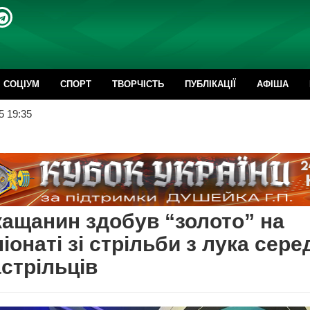
CОЦІУМ
СПОРТ
ТВОРЧІСТЬ
ПУБЛІКАЦІЇ
АФІША
5 19:35
ащанин здобув “золото” на
іонаті зі стрільби з лука сере
стрільців