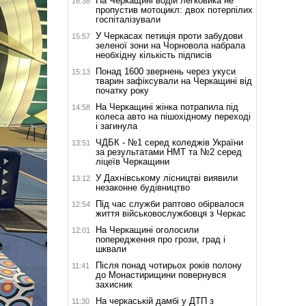
На Черкащині водій легковика не
16:38
пропустив мотоцикл: двох потерпілих
госпіталізували
У Черкасах петиція проти забудови
15:57
зеленої зони на Чорновола набрала
необхідну кількість підписів
Понад 1600 звернень через укуси
15:13
тварин зафіксували на Черкащині від
початку року
На Черкащині жінка потрапила під
14:58
колеса авто на пішохідному переході
і загинула
ЧДБК - №1 серед коледжів України
13:51
за результатами НМТ та №2 серед
ліцеїв Черкащини
У Дахнівському лісництві виявили
13:12
незаконне будівництво
Під час служби раптово обірвалося
12:54
життя військовослужбовця з Черкас
На Черкащині оголосили
12:01
попередження про грози, град і
шквали
Після понад чотирьох років полону
11:41
до Монастирищини повернувся
захисник
На черкаській дамбі у ДТП з
11:30