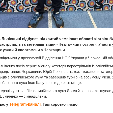
 Львівщині відбувся відкритий чемпіонат області зі стрільби
растрільців та ветеранів війни «Незламний постріл». Участь 
х узяли й спортсмени з Черкащини.
відомили у пресслужбі Відділення НОК України у Черкаській обл
ніченко посів перше місце у категорії парастрільців із олімпійсь
редставник Черкащини, Юрій Проняєв, також змагався в категор
ьців з олімпійського лука та завершив турнір на восьмому місці. 
і блочного лука Іван Кавун посів дев’яте місце.
еранів у стрільбі з олімпійського лука Євген Храпнов фінішував 
 Шуміленко — сімнадцятим.
нас у
Telegram-каналі
. Там коротко і ясно.