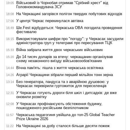
Військовий із Чорнобая отримав "Срібний хрест" від
19:05
Головнокомандувача ЗСУ
На Черкащині загорівся полігон твердих побутових відходів
18:08
У центрі Черкас перекинулася автівка
17:06
Ше.Fest відбудеться: Черкаська ОВА погодила проведення
16:49
фестивалю
Використовували шифри про "погоду": у Черкасах засудили
16:15
адміністратора груп у телеграмі про пересування ТЦК
Війна забрала життя двох черкаських військових
15:33
До 14 тисяч доларів за втечу: черкащанин організував
15:20
схему незаконного виїзду військовозобов'язаних
Вічна пам'ять: пішла з життя черкаська освітянка
14:44
Аграрії Черкащини зібрали перший мільйон тонн зерна
14:26
Без генератора, пандуса та з аварійною душовою: у
13:14
Черкасах перевірили гуртожиток для переселенців
У Черкасах готують дороги біля шкіл і дитсадків: де вже
12:31
оновили розмітку
У Черкасах профінансують обстеження будинку,
12:08
пошкодженого російським безпілотником
Черкаська педагогиня увійшла до топ-25 Global Teacher
11:57
Prize Ukraine 2026
На Черкащині за добу сталося більше десяти пожеж
11:22