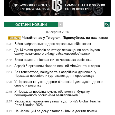
ОСТАННІ НОВИНИ
07 серпня 2026
Читайте нас у Telegram. Підписуйтесь на наш канал
Війна забрала життя двох черкаських військових
15:33
До 14 тисяч доларів за втечу: черкащанин організував
15:20
схему незаконного виїзду військовозобов'язаних
Вічна пам'ять: пішла з життя черкаська освітянка
14:44
Аграрії Черкащини зібрали перший мільйон тонн зерна
14:26
Без генератора, пандуса та з аварійною душовою: у
13:14
Черкасах перевірили гуртожиток для переселенців
У Черкасах готують дороги біля шкіл і дитсадків: де вже
12:31
оновили розмітку
У Черкасах профінансують обстеження будинку,
12:08
пошкодженого російським безпілотником
Черкаська педагогиня увійшла до топ-25 Global Teacher
11:57
Prize Ukraine 2026
На Черкащині за добу сталося більше десяти пожеж
11:22