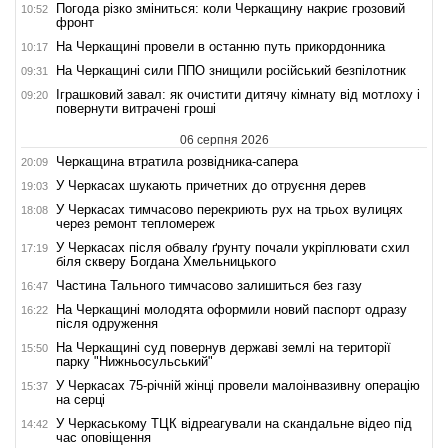
Погода різко зміниться: коли Черкащину накриє грозовий
10:52
фронт
На Черкащині провели в останню путь прикордонника
10:17
На Черкащині сили ППО знищили російський безпілотник
09:31
Іграшковий завал: як очистити дитячу кімнату від мотлоху і
09:20
повернути витрачені гроші
06 серпня 2026
Черкащина втратила розвідника-сапера
20:09
У Черкасах шукають причетних до отруєння дерев
19:03
У Черкасах тимчасово перекриють рух на трьох вулицях
18:08
через ремонт тепломереж
У Черкасах після обвалу ґрунту почали укріплювати схил
17:19
біля скверу Богдана Хмельницького
Частина Тального тимчасово залишиться без газу
16:47
На Черкащині молодята оформили новий паспорт одразу
16:22
після одруження
На Черкащині суд повернув державі землі на території
15:50
парку "Нижньосульський"
У Черкасах 75-річній жінці провели малоінвазивну операцію
15:37
на серці
У Черкаському ТЦК відреагували на скандальне відео під
14:42
час оповіщення