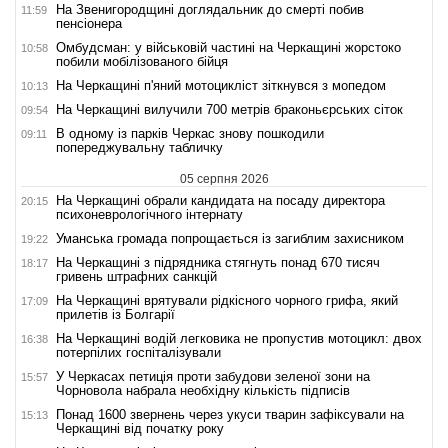
На Звенигородщині доглядальник до смерті побив
11:59
пенсіонера
Омбудсман: у військовій частині на Черкащині жорстоко
10:58
побили мобілізованого бійця
На Черкащині п'яний мотоцикліст зіткнувся з мопедом
10:13
На Черкащині вилучили 700 метрів браконьєрських сіток
09:54
В одному із парків Черкас знову пошкодили
09:11
попереджувальну табличку
05 серпня 2026
На Черкащині обрали кандидата на посаду директора
20:15
психоневрологічного інтернату
Уманська громада попрощається із загиблим захисником
19:22
На Черкащині з підрядника стягнуть понад 670 тисяч
18:17
гривень штрафних санкцій
На Черкащині врятували рідкісного чорного грифа, який
17:09
прилетів із Болгарії
На Черкащині водій легковика не пропустив мотоцикл: двох
16:38
потерпілих госпіталізували
У Черкасах петиція проти забудови зеленої зони на
15:57
Чорновола набрала необхідну кількість підписів
Понад 1600 звернень через укуси тварин зафіксували на
15:13
Черкащині від початку року