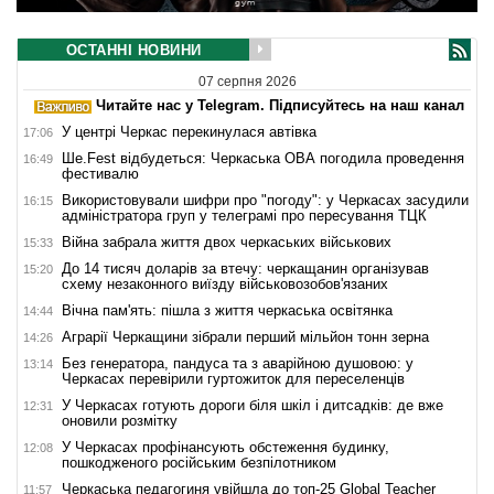
ОСТАННІ НОВИНИ
07 серпня 2026
Читайте нас у Telegram. Підписуйтесь на наш канал
У центрі Черкас перекинулася автівка
17:06
Ше.Fest відбудеться: Черкаська ОВА погодила проведення
16:49
фестивалю
Використовували шифри про "погоду": у Черкасах засудили
16:15
адміністратора груп у телеграмі про пересування ТЦК
Війна забрала життя двох черкаських військових
15:33
До 14 тисяч доларів за втечу: черкащанин організував
15:20
схему незаконного виїзду військовозобов'язаних
Вічна пам'ять: пішла з життя черкаська освітянка
14:44
Аграрії Черкащини зібрали перший мільйон тонн зерна
14:26
Без генератора, пандуса та з аварійною душовою: у
13:14
Черкасах перевірили гуртожиток для переселенців
У Черкасах готують дороги біля шкіл і дитсадків: де вже
12:31
оновили розмітку
У Черкасах профінансують обстеження будинку,
12:08
пошкодженого російським безпілотником
Черкаська педагогиня увійшла до топ-25 Global Teacher
11:57