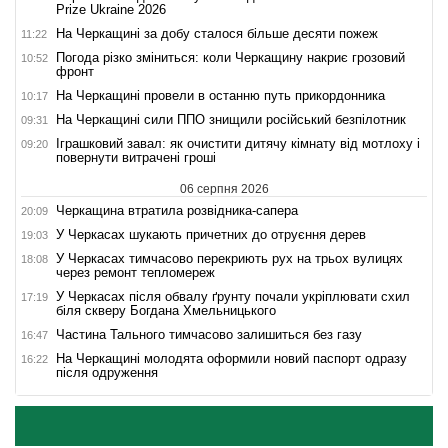
Prize Ukraine 2026
На Черкащині за добу сталося більше десяти пожеж
11:22
Погода різко зміниться: коли Черкащину накриє грозовий
10:52
фронт
На Черкащині провели в останню путь прикордонника
10:17
На Черкащині сили ППО знищили російський безпілотник
09:31
Іграшковий завал: як очистити дитячу кімнату від мотлоху і
09:20
повернути витрачені гроші
06 серпня 2026
Черкащина втратила розвідника-сапера
20:09
У Черкасах шукають причетних до отруєння дерев
19:03
У Черкасах тимчасово перекриють рух на трьох вулицях
18:08
через ремонт тепломереж
У Черкасах після обвалу ґрунту почали укріплювати схил
17:19
біля скверу Богдана Хмельницького
Частина Тального тимчасово залишиться без газу
16:47
На Черкащині молодята оформили новий паспорт одразу
16:22
після одруження