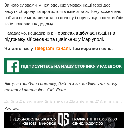
За його словами, у нелюдських умовах наші герої досі
несуть оборону та протистоять імперії зла. Тому кожен має
робити все можливе для розголосу і порятунку наших воїнів
та їх повернення додому.
Нагадаємо, нещодавно в
Черкасах відбулася акція на
підтримку військових та цивільних у Маріуполі.
Читайте нас у
Telegram-каналі
. Там коротко і ясно.
Якщо ви знайшли помилку, будь ласка, виділіть частину
тексту і натисніть Ctrl+Enter
#війна
#захисники
#підтримка
#Маріуполь
#"Азовсталь"
Реклама