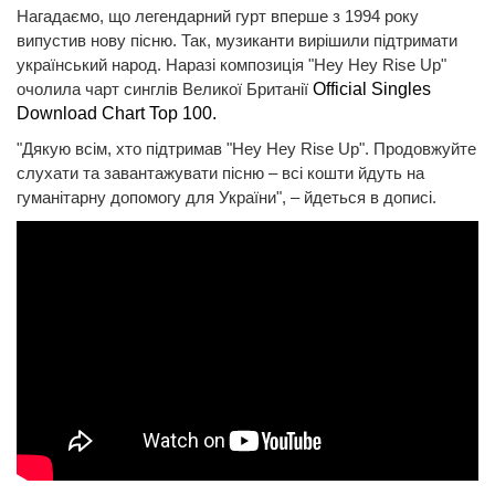
Нагадаємо, що легендарний гурт вперше з 1994 року
випустив нову пісню. Так, музиканти вирішили підтримати
український народ. Наразі композиція "Hey Hey Rise Up"
очолила чарт синглів Великої Британії
Official Singles
Download Chart Top 100.
"Дякую всім, хто підтримав "Hey Hey Rise Up". Продовжуйте
слухати та завантажувати пісню – всі кошти йдуть на
гуманітарну допомогу для України", – йдеться в дописі.