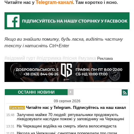
Читайте нас у
Telegram-каналі
. Там коротко і ясно.
Якщо ви знайшли помилку, будь ласка, виділіть частину
тексту і натисніть Ctrl+Enter
#відомий гурт
#підтримка
#пісня
#музика
Реклама
ОСТАННІ НОВИНИ
09 серпня 2026
Читайте нас у Telegram. Підписуйтесь на наш канал
Залучено майже 70 людей: рятувальники продовжують
15:48
ліквідовувати наслідки пожежі у заповіднику на Черкащині
На Черкащині водійка на смерть збила велосипедиста
13:31
Негода на Черкащині: синоптики попередили про грози
11:03