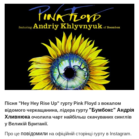
Пісня "Hey Hey Rise Up" гурту Pink Floyd з вокалом
відомого черкащанина, лідера гурту
"Бумбокс" Андрія
Хливнюка
очолила чарт найбільш скачуваних синглів
у Великій Британії.
Про це
повідомили
на офіційній сторінці гурту в Instagram.