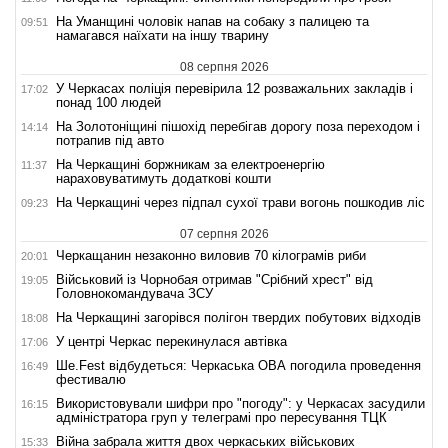
На Уманщині чоловік напав на собаку з палицею та
09:51
намагався наїхати на іншу тварину
08 серпня 2026
У Черкасах поліція перевірила 12 розважальних закладів і
17:02
понад 100 людей
На Золотоніщині пішохід перебігав дорогу поза переходом і
14:14
потрапив під авто
На Черкащині боржникам за електроенергію
11:37
нараховуватимуть додаткові кошти
На Черкащині через підпал сухої трави вогонь пошкодив ліс
09:23
07 серпня 2026
Черкащанин незаконно виловив 70 кілограмів риби
20:01
Військовий із Чорнобая отримав "Срібний хрест" від
19:05
Головнокомандувача ЗСУ
На Черкащині загорівся полігон твердих побутових відходів
18:08
У центрі Черкас перекинулася автівка
17:06
Ше.Fest відбудеться: Черкаська ОВА погодила проведення
16:49
фестивалю
Використовували шифри про "погоду": у Черкасах засудили
16:15
адміністратора груп у телеграмі про пересування ТЦК
Війна забрала життя двох черкаських військових
15:33