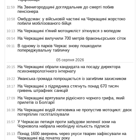
На Звенигородщині доглядальник до смерті побив
11:59
пенсіонера
Омбудсман: у військовій частині на Черкащині жорстоко
10:58
побили мобілізованого бійця
На Черкащині п'яний мотоцикліст зіткнувся з мопедом
10:13
На Черкащині вилучили 700 метрів браконьєрських сіток
09:54
В одному із парків Черкас знову пошкодили
09:11
попереджувальну табличку
05 серпня 2026
На Черкащині обрали кандидата на посаду директора
20:15
психоневрологічного інтернату
Уманська громада попрощається із загиблим захисником
19:22
На Черкащині з підрядника стягнуть понад 670 тисяч
18:17
гривень штрафних санкцій
На Черкащині врятували рідкісного чорного грифа, який
17:09
прилетів із Болгарії
На Черкащині водій легковика не пропустив мотоцикл: двох
16:38
потерпілих госпіталізували
У Черкасах петиція проти забудови зеленої зони на
15:57
Чорновола набрала необхідну кількість підписів
Понад 1600 звернень через укуси тварин зафіксували на
15:13
Черкащині від початку року