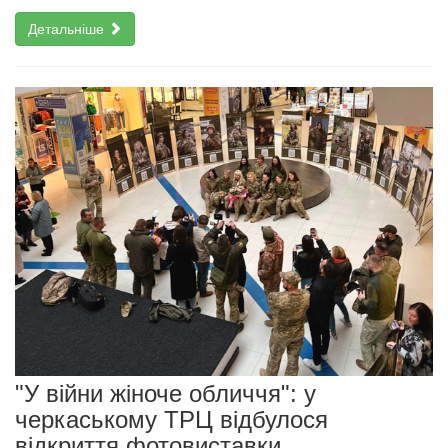
Детальніше
"У війни жіноче обличчя": у
черкаському ТРЦ відбулося
відкриття фотовиставки