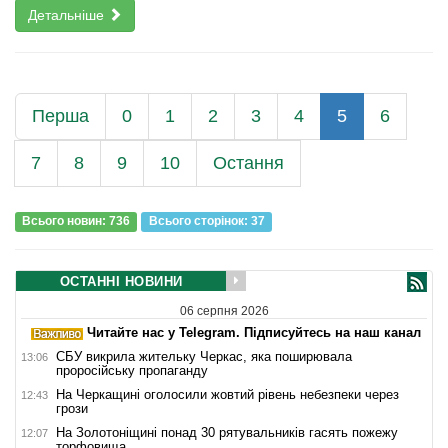
Детальніше
Перша
0
1
2
3
4
5
6
7
8
9
10
Остання
Всього новин: 736
Всього сторiнок: 37
ОСТАННІ НОВИНИ
06 серпня 2026
Читайте нас у Telegram. Підписуйтесь на наш канал
СБУ викрила жительку Черкас, яка поширювала
13:06
проросійську пропаганду
На Черкащині оголосили жовтий рівень небезпеки через
12:43
грози
На Золотоніщині понад 30 рятувальників гасять пожежу
12:07
торфовища