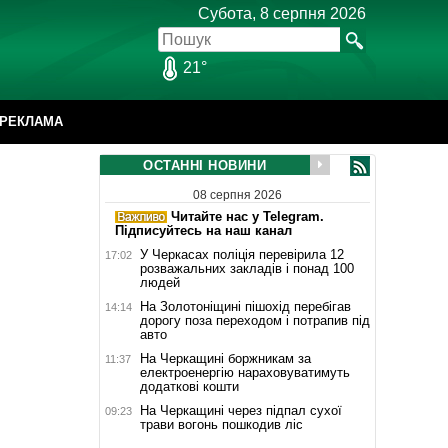
Субота, 8 серпня 2026
21°
РЕКЛАМА
ОСТАННІ НОВИНИ
08 серпня 2026
Читайте нас у Telegram.
Підписуйтесь на наш канал
У Черкасах поліція перевірила 12
17:02
розважальних закладів і понад 100
людей
На Золотоніщині пішохід перебігав
14:14
дорогу поза переходом і потрапив під
авто
На Черкащині боржникам за
11:37
електроенергію нараховуватимуть
додаткові кошти
На Черкащині через підпал сухої
09:23
трави вогонь пошкодив ліс