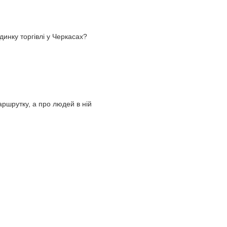
инку торгівлі у Черкасах?
ршрутку, а про людей в ній