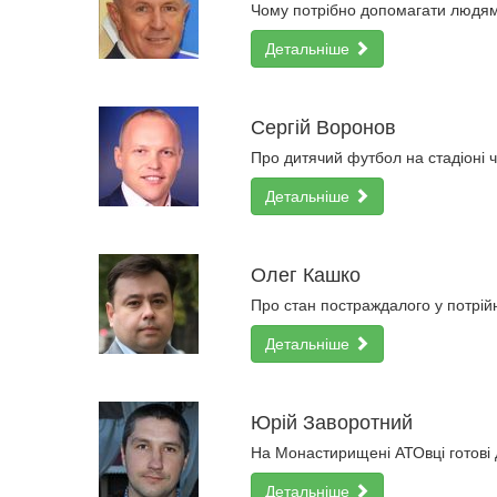
Чому потрібно допомагати людям 
Детальніше
Сергій Воронов
Про дитячий футбол на стадіоні 
Детальніше
Олег Кашко
Про стан постраждалого у потрійн
Детальніше
Юрій Заворотний
На Монастирищені АТОвці готові д
Детальніше