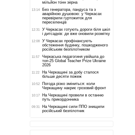
мільйон тонн зерна
Без генератора, пандуса та з
13:14
аварійною душовою: у Черкасах
перевірили гуртожиток для
переселенців
У Черкасах готують дороги біля шкіл
12:31
і дитсадків: де вже оновили розмітку
У Черкасах профінансують
12:08
обстеження будинку, пошкодженого
російським безпілотником
Черкаська педагогиня увійшла до
11:57
топ-25 Global Teacher Prize Ukraine
2026
На Черкащині за добу сталося
11:22
більше десяти пожеж
Погода різко зміниться: коли
10:52
Черкащину накриє грозовий фронт
На Черкащині провели в останню
10:17
путь прикордонника
На Черкащині сили ППО знищили
09:31
російський безпілотник