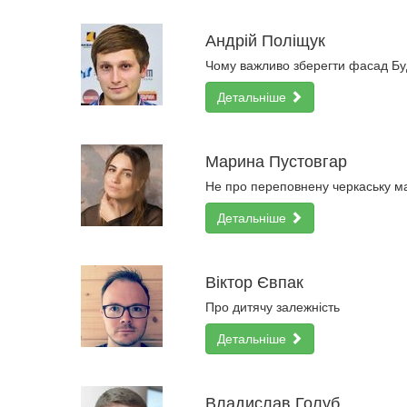
Андрій Поліщук
Чому важливо зберегти фасад Буд
Детальніше
Марина Пустовгар
Не про переповнену черкаську ма
Детальніше
Віктор Євпак
Про дитячу залежність
Детальніше
Владислав Голуб