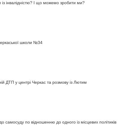
із інвалідністю? І що можемо зробити ми?
черкаської школи №34
ій ДТП у центрі Черкас та розмову із Лютим
о самосуду по відношенню до одного із місцевих політиків