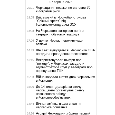
07 серпня 2026
Черкащанин незаконно виловив 70
20:01
кілограмів риби
Військовий із Чорнобая отримав
19:05
"Срібний хрест" від
Головнокомандувача ЗСУ
На Черкащині загорівся полігон
18:08
твердих побутових відходів
У центрі Черкас перекинулася
17:06
автівка
Ше.Fest відбудеться: Черкаська ОВА
16:49
погодила проведення фестивалю
Використовували шифри про
16:15
"погоду": у Черкасах засудили
адміністратора груп у телеграмі про
пересування ТЦК
Війна забрала життя двох черкаських
15:33
військових
До 14 тисяч доларів за втечу:
15:20
черкащанин організував схему
незаконного виїзду
військовозобов'язаних
Вічна пам'ять: пішла з життя
14:44
черкаська освітянка
Аграрії Черкащини зібрали перший
14:26