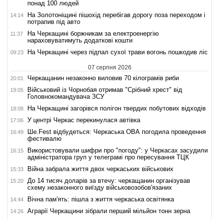
понад 100 людей
На Золотоніщині пішохід перебігав дорогу поза переходом і
14:14
потрапив під авто
На Черкащині боржникам за електроенергію
11:37
нараховуватимуть додаткові кошти
На Черкащині через підпал сухої трави вогонь пошкодив ліс
09:23
07 серпня 2026
Черкащанин незаконно виловив 70 кілограмів риби
20:01
Військовий із Чорнобая отримав "Срібний хрест" від
19:05
Головнокомандувача ЗСУ
На Черкащині загорівся полігон твердих побутових відходів
18:08
У центрі Черкас перекинулася автівка
17:06
Ше.Fest відбудеться: Черкаська ОВА погодила проведення
16:49
фестивалю
Використовували шифри про "погоду": у Черкасах засудили
16:15
адміністратора груп у телеграмі про пересування ТЦК
Війна забрала життя двох черкаських військових
15:33
До 14 тисяч доларів за втечу: черкащанин організував
15:20
схему незаконного виїзду військовозобов'язаних
Вічна пам'ять: пішла з життя черкаська освітянка
14:44
Аграрії Черкащини зібрали перший мільйон тонн зерна
14:26