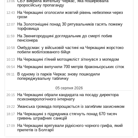
СБУ викрила жительку Черкас, яка поширювала
13:06
проросійську пропаганду
На Черкащині оголосили жовтий рівень небезпеки через
12:43
грози
На Золотоніщині понад 30 рятувальників гасять пожежу
12:07
торфовища
На Звенигородщині доглядальник до смерті побив
11:59
пенсіонера
Омбудсман: у військовій частині на Черкащині жорстоко
10:58
побили мобілізованого бійця
На Черкащині п'яний мотоцикліст зіткнувся з мопедом
10:13
На Черкащині вилучили 700 метрів браконьєрських сіток
09:54
В одному із парків Черкас знову пошкодили
09:11
попереджувальну табличку
05 серпня 2026
На Черкащині обрали кандидата на посаду директора
20:15
психоневрологічного інтернату
Уманська громада попрощається із загиблим захисником
19:22
На Черкащині з підрядника стягнуть понад 670 тисяч
18:17
гривень штрафних санкцій
На Черкащині врятували рідкісного чорного грифа, який
17:09
прилетів із Болгарії