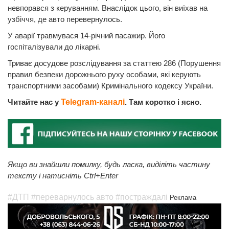
невпорався з керуванням. Внаслідок цього, він виїхав на
узбіччя, де авто перевернулось.
У аварії травмувася 14-річний пасажир. Його
госпіталізували до лікарні.
Триває досудове розслідування за статтею 286 (Порушення
правил безпеки дорожнього руху особами, які керують
транспортними засобами) Кримінального кодексу України.
Читайте нас у
Telegram-каналі
. Там коротко і ясно.
Якщо ви знайшли помилку, будь ласка, виділіть частину
тексту і натисніть Ctrl+Enter
#ДТП
#переварнулось авто
#постраждалі
Реклама