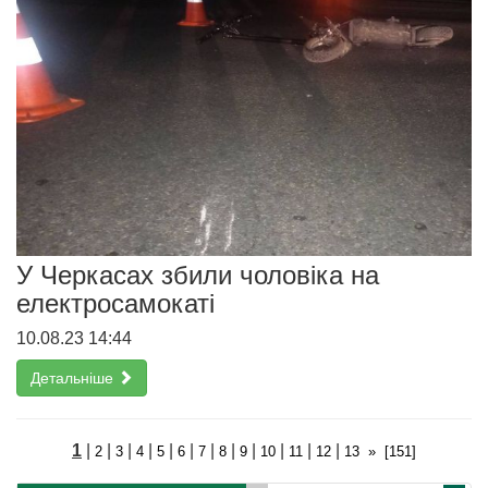
У Черкасах збили чоловіка на
електросамокаті
10.08.23 14:44
Детальніше
1
|
|
|
|
|
|
|
|
|
|
|
|
2
3
4
5
6
7
8
9
10
11
12
13
»
[151]