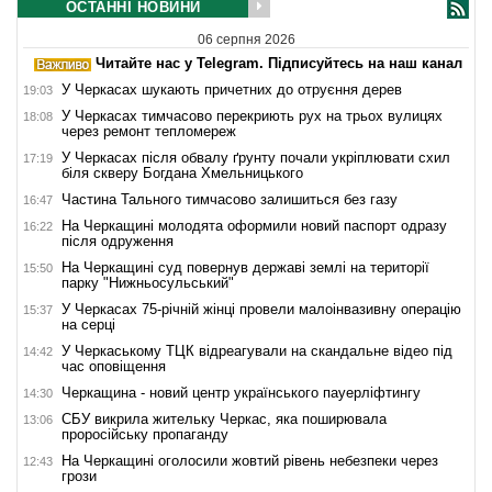
ОСТАННІ НОВИНИ
06 серпня 2026
Читайте нас у Telegram. Підписуйтесь на наш канал
У Черкасах шукають причетних до отруєння дерев
19:03
У Черкасах тимчасово перекриють рух на трьох вулицях
18:08
через ремонт тепломереж
У Черкасах після обвалу ґрунту почали укріплювати схил
17:19
біля скверу Богдана Хмельницького
Частина Тального тимчасово залишиться без газу
16:47
На Черкащині молодята оформили новий паспорт одразу
16:22
після одруження
На Черкащині суд повернув державі землі на території
15:50
парку "Нижньосульський"
У Черкасах 75-річній жінці провели малоінвазивну операцію
15:37
на серці
У Черкаському ТЦК відреагували на скандальне відео під
14:42
час оповіщення
Черкащина - новий центр українського пауерліфтингу
14:30
СБУ викрила жительку Черкас, яка поширювала
13:06
проросійську пропаганду
На Черкащині оголосили жовтий рівень небезпеки через
12:43
грози