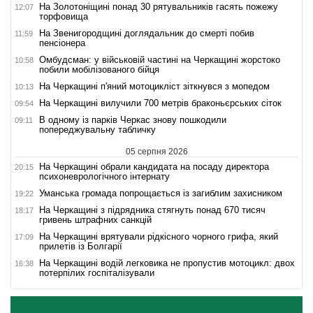
На Золотоніщині понад 30 рятувальників гасять пожежу
12:07
торфовища
На Звенигородщині доглядальник до смерті побив
11:59
пенсіонера
Омбудсман: у військовій частині на Черкащині жорстоко
10:58
побили мобілізованого бійця
На Черкащині п'яний мотоцикліст зіткнувся з мопедом
10:13
На Черкащині вилучили 700 метрів браконьєрських сіток
09:54
В одному із парків Черкас знову пошкодили
09:11
попереджувальну табличку
05 серпня 2026
На Черкащині обрали кандидата на посаду директора
20:15
психоневрологічного інтернату
Уманська громада попрощається із загиблим захисником
19:22
На Черкащині з підрядника стягнуть понад 670 тисяч
18:17
гривень штрафних санкцій
На Черкащині врятували рідкісного чорного грифа, який
17:09
прилетів із Болгарії
На Черкащині водій легковика не пропустив мотоцикл: двох
16:38
потерпілих госпіталізували