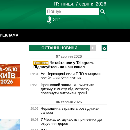
П'ятниця, 7 серпня 2026
31°
РЕКЛАМА
ОСТАННІ НОВИНИ
07 серпня 2026
Читайте нас у Telegram.
Підписуйтесь на наш канал
На Черкащині сили ППО знищили
09:31
російський безпілотник
Іграшковий завал: як очистити
09:20
дитячу кімнату від мотлоху і
повернути витрачені гроші
06 серпня 2026
Черкащина втратила розвідника-
20:09
сапера
У Черкасах шукають причетних до
19:03
отруєння дерев