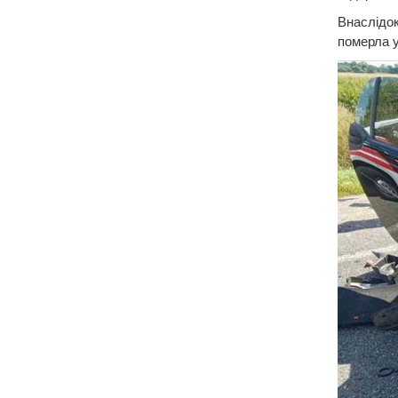
Внаслідок
померла у