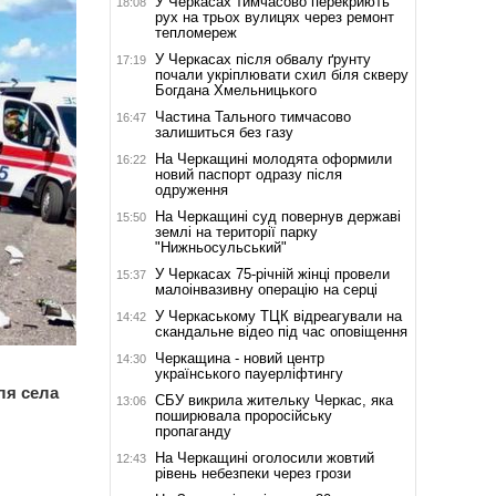
У Черкасах тимчасово перекриють
18:08
рух на трьох вулицях через ремонт
тепломереж
У Черкасах після обвалу ґрунту
17:19
почали укріплювати схил біля скверу
Богдана Хмельницького
Частина Тального тимчасово
16:47
залишиться без газу
На Черкащині молодята оформили
16:22
новий паспорт одразу після
одруження
На Черкащині суд повернув державі
15:50
землі на території парку
"Нижньосульський"
У Черкасах 75-річній жінці провели
15:37
малоінвазивну операцію на серці
У Черкаському ТЦК відреагували на
14:42
скандальне відео під час оповіщення
Черкащина - новий центр
14:30
українського пауерліфтингу
ля села
СБУ викрила жительку Черкас, яка
13:06
поширювала проросійську
пропаганду
На Черкащині оголосили жовтий
12:43
рівень небезпеки через грози