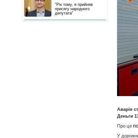
"Рік тому, я прийняв
присягу народного
депутата"
Аварія с
Деньги 1
Про це
п
У дорожнь