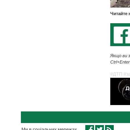
Читайте 
Якщо ви з
Ctrl+Enter
#ДТП
#з
Ми в соціальних мережах