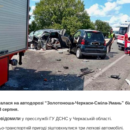
талася на автодорозі “Золотоноша-Черкаси-Сміла-Умань” бі
3 серпня.
овідомили
у пресслужбі ГУ ДСНС у Черкаській області.
о-транспортній пригоді зіштовхнулися три легкові автомобілі.