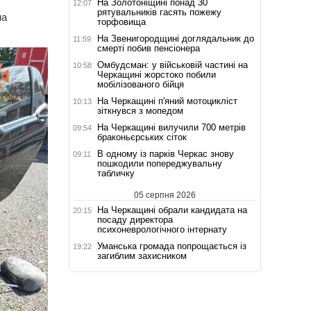
На Золотоніщині понад 30
12:07
рятувальників гасять пожежу
на
торфовища
На Звенигородщині доглядальник до
11:59
смерті побив пенсіонера
Омбудсман: у військовій частині на
10:58
Черкащині жорстоко побили
мобілізованого бійця
На Черкащині п'яний мотоцикліст
10:13
зіткнувся з мопедом
На Черкащині вилучили 700 метрів
09:54
браконьєрських сіток
В одному із парків Черкас знову
09:11
пошкодили попереджувальну
табличку
05 серпня 2026
На Черкащині обрали кандидата на
20:15
посаду директора
психоневрологічного інтернату
Уманська громада попрощається із
19:22
загиблим захисником