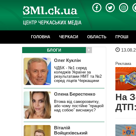
ГОЛОВНА
ЧЕРКАСИ
ОБЛАСТЬ
ГРОШІ
13.08.2
БЛОГИ
Олег Куклін
Реклама
ЧДБК - №1 серед
коледжів України за
результатами НМТ та №2
серед ліцеїв Черкащини
Олена Берестенко
На З
Втома від саморозвитку,
ДТП:
або чому постійне “працюй
над собою” виснажує?
Віталій
Войцехівський