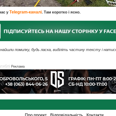
нас у
Telegram-каналі
. Там коротко і ясно.
найшли помилку, будь ласка, виділіть частину тексту і натис
агиблі
Реклама
Про проект
Відповідальність
Контакти