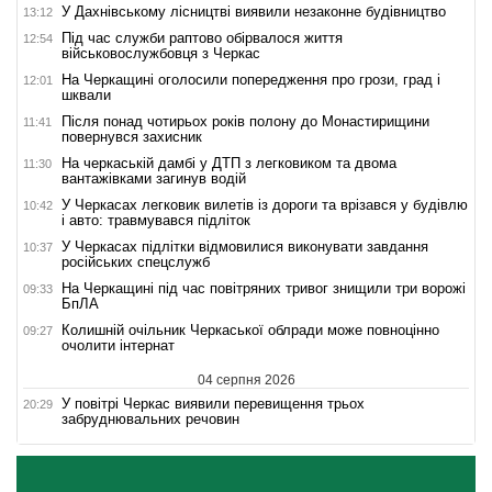
У Дахнівському лісництві виявили незаконне будівництво
13:12
Під час служби раптово обірвалося життя
12:54
військовослужбовця з Черкас
На Черкащині оголосили попередження про грози, град і
12:01
шквали
Після понад чотирьох років полону до Монастирищини
11:41
повернувся захисник
На черкаській дамбі у ДТП з легковиком та двома
11:30
вантажівками загинув водій
У Черкасах легковик вилетів із дороги та врізався у будівлю
10:42
і авто: травмувався підліток
У Черкасах підлітки відмовилися виконувати завдання
10:37
російських спецслужб
На Черкащині під час повітряних тривог знищили три ворожі
09:33
БпЛА
Колишній очільник Черкаської облради може повноцінно
09:27
очолити інтернат
04 серпня 2026
У повітрі Черкас виявили перевищення трьох
20:29
забруднювальних речовин