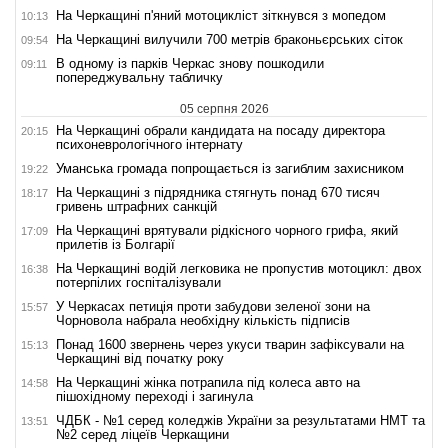
На Черкащині п'яний мотоцикліст зіткнувся з мопедом
10:13
На Черкащині вилучили 700 метрів браконьєрських сіток
09:54
В одному із парків Черкас знову пошкодили
09:11
попереджувальну табличку
05 серпня 2026
На Черкащині обрали кандидата на посаду директора
20:15
психоневрологічного інтернату
Уманська громада попрощається із загиблим захисником
19:22
На Черкащині з підрядника стягнуть понад 670 тисяч
18:17
гривень штрафних санкцій
На Черкащині врятували рідкісного чорного грифа, який
17:09
прилетів із Болгарії
На Черкащині водій легковика не пропустив мотоцикл: двох
16:38
потерпілих госпіталізували
У Черкасах петиція проти забудови зеленої зони на
15:57
Чорновола набрала необхідну кількість підписів
Понад 1600 звернень через укуси тварин зафіксували на
15:13
Черкащині від початку року
На Черкащині жінка потрапила під колеса авто на
14:58
пішохідному переході і загинула
ЧДБК - №1 серед коледжів України за результатами НМТ та
13:51
№2 серед ліцеїв Черкащини