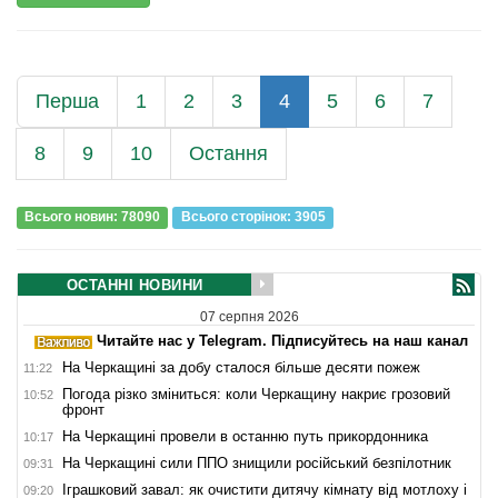
Перша
1
2
3
4
5
6
7
8
9
10
Остання
Всього новин: 78090
Всього сторiнок: 3905
ОСТАННІ НОВИНИ
07 серпня 2026
Читайте нас у Telegram. Підписуйтесь на наш канал
На Черкащині за добу сталося більше десяти пожеж
11:22
Погода різко зміниться: коли Черкащину накриє грозовий
10:52
фронт
На Черкащині провели в останню путь прикордонника
10:17
На Черкащині сили ППО знищили російський безпілотник
09:31
Іграшковий завал: як очистити дитячу кімнату від мотлоху і
09:20