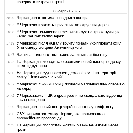
повернути витрачені гроші
06 серпня 2026
Черкащина втратила розвідника-сапера
20:09
У Черкасах шукають причетних до отруєння дерев
19:03
У Черкасах тимчасово перекриють рух на трьох вулицях
18:08
через ремонт тепломереж
У Черкасах після обвалу ґрунту почали укріплювати схил
17:19
біля скверу Богдана Хмельницького
Частина Тального тимчасово залишиться без газу
16:47
На Черкащині молодята оформили новий паспорт одразу
16:22
після одруження
На Черкащині суд повернув державі землі на території
15:50
парку "Нижньосульський"
У Черкасах 75-річній жінці провели малоінвазивну операцію
15:37
на серці
У Черкаському ТЦК відреагували на скандальне відео під
14:42
час оповіщення
Черкащина - новий центр українського пауерліфтингу
14:30
СБУ викрила жительку Черкас, яка поширювала
13:06
проросійську пропаганду
На Черкащині оголосили жовтий рівень небезпеки через
12:43
грози