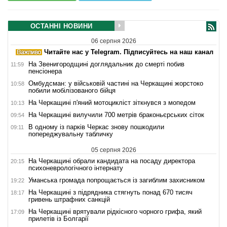
ОСТАННІ НОВИНИ
06 серпня 2026
Читайте нас у Telegram. Підписуйтесь на наш канал
На Звенигородщині доглядальник до смерті побив
11:59
пенсіонера
Омбудсман: у військовій частині на Черкащині жорстоко
10:58
побили мобілізованого бійця
На Черкащині п'яний мотоцикліст зіткнувся з мопедом
10:13
На Черкащині вилучили 700 метрів браконьєрських сіток
09:54
В одному із парків Черкас знову пошкодили
09:11
попереджувальну табличку
05 серпня 2026
На Черкащині обрали кандидата на посаду директора
20:15
психоневрологічного інтернату
Уманська громада попрощається із загиблим захисником
19:22
На Черкащині з підрядника стягнуть понад 670 тисяч
18:17
гривень штрафних санкцій
На Черкащині врятували рідкісного чорного грифа, який
17:09
прилетів із Болгарії