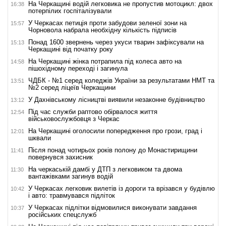
На Черкащині водій легковика не пропустив мотоцикл: двох
16:38
потерпілих госпіталізували
У Черкасах петиція проти забудови зеленої зони на
15:57
Чорновола набрала необхідну кількість підписів
Понад 1600 звернень через укуси тварин зафіксували на
15:13
Черкащині від початку року
На Черкащині жінка потрапила під колеса авто на
14:58
пішохідному переході і загинула
ЧДБК - №1 серед коледжів України за результатами НМТ та
13:51
№2 серед ліцеїв Черкащини
У Дахнівському лісництві виявили незаконне будівництво
13:12
Під час служби раптово обірвалося життя
12:54
військовослужбовця з Черкас
На Черкащині оголосили попередження про грози, град і
12:01
шквали
Після понад чотирьох років полону до Монастирищини
11:41
повернувся захисник
На черкаській дамбі у ДТП з легковиком та двома
11:30
вантажівками загинув водій
У Черкасах легковик вилетів із дороги та врізався у будівлю
10:42
і авто: травмувався підліток
У Черкасах підлітки відмовилися виконувати завдання
10:37
російських спецслужб