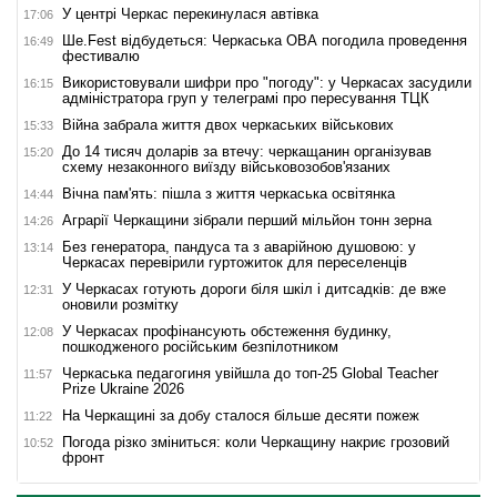
У центрі Черкас перекинулася автівка
17:06
Ше.Fest відбудеться: Черкаська ОВА погодила проведення
16:49
фестивалю
Використовували шифри про "погоду": у Черкасах засудили
16:15
адміністратора груп у телеграмі про пересування ТЦК
Війна забрала життя двох черкаських військових
15:33
До 14 тисяч доларів за втечу: черкащанин організував
15:20
схему незаконного виїзду військовозобов'язаних
Вічна пам'ять: пішла з життя черкаська освітянка
14:44
Аграрії Черкащини зібрали перший мільйон тонн зерна
14:26
Без генератора, пандуса та з аварійною душовою: у
13:14
Черкасах перевірили гуртожиток для переселенців
У Черкасах готують дороги біля шкіл і дитсадків: де вже
12:31
оновили розмітку
У Черкасах профінансують обстеження будинку,
12:08
пошкодженого російським безпілотником
Черкаська педагогиня увійшла до топ-25 Global Teacher
11:57
Prize Ukraine 2026
На Черкащині за добу сталося більше десяти пожеж
11:22
Погода різко зміниться: коли Черкащину накриє грозовий
10:52
фронт