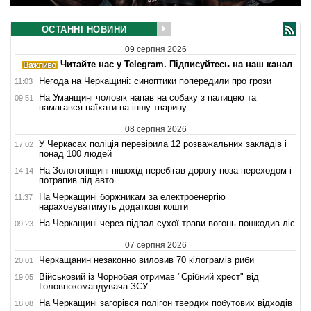
ОСТАННІ НОВИНИ
09 серпня 2026
Читайте нас у Telegram. Підписуйтесь на наш канал
Негода на Черкащині: синоптики попередили про грози
11:03
На Уманщині чоловік напав на собаку з палицею та
09:51
намагався наїхати на іншу тварину
08 серпня 2026
У Черкасах поліція перевірила 12 розважальних закладів і
17:02
понад 100 людей
На Золотоніщині пішохід перебігав дорогу поза переходом і
14:14
потрапив під авто
На Черкащині боржникам за електроенергію
11:37
нараховуватимуть додаткові кошти
На Черкащині через підпал сухої трави вогонь пошкодив ліс
09:23
07 серпня 2026
Черкащанин незаконно виловив 70 кілограмів риби
20:01
Військовий із Чорнобая отримав "Срібний хрест" від
19:05
Головнокомандувача ЗСУ
На Черкащині загорівся полігон твердих побутових відходів
18:08