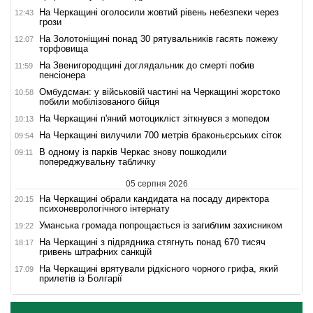
На Черкащині оголосили жовтий рівень небезпеки через
12:43
грози
На Золотоніщині понад 30 рятувальників гасять пожежу
12:07
торфовища
На Звенигородщині доглядальник до смерті побив
11:59
пенсіонера
Омбудсман: у військовій частині на Черкащині жорстоко
10:58
побили мобілізованого бійця
На Черкащині п'яний мотоцикліст зіткнувся з мопедом
10:13
На Черкащині вилучили 700 метрів браконьєрських сіток
09:54
В одному із парків Черкас знову пошкодили
09:11
попереджувальну табличку
05 серпня 2026
На Черкащині обрали кандидата на посаду директора
20:15
психоневрологічного інтернату
Уманська громада попрощається із загиблим захисником
19:22
На Черкащині з підрядника стягнуть понад 670 тисяч
18:17
гривень штрафних санкцій
На Черкащині врятували рідкісного чорного грифа, який
17:09
прилетів із Болгарії