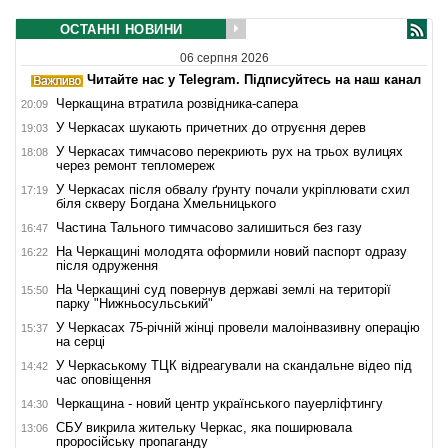
ОСТАННІ НОВИНИ
06 серпня 2026
Читайте нас у Telegram. Підписуйтесь на наш канал
Черкащина втратила розвідника-сапера
20:09
У Черкасах шукають причетних до отруєння дерев
19:03
У Черкасах тимчасово перекриють рух на трьох вулицях
18:08
через ремонт тепломереж
У Черкасах після обвалу ґрунту почали укріплювати схил
17:19
біля скверу Богдана Хмельницького
Частина Тального тимчасово залишиться без газу
16:47
На Черкащині молодята оформили новий паспорт одразу
16:22
після одруження
На Черкащині суд повернув державі землі на території
15:50
парку "Нижньосульський"
У Черкасах 75-річній жінці провели малоінвазивну операцію
15:37
на серці
У Черкаському ТЦК відреагували на скандальне відео під
14:42
час оповіщення
Черкащина - новий центр українського пауерліфтингу
14:30
СБУ викрила жительку Черкас, яка поширювала
13:06
проросійську пропаганду