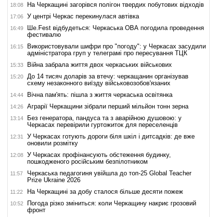
На Черкащині загорівся полігон твердих побутових відходів
18:08
У центрі Черкас перекинулася автівка
17:06
Ше.Fest відбудеться: Черкаська ОВА погодила проведення
16:49
фестивалю
Використовували шифри про "погоду": у Черкасах засудили
16:15
адміністратора груп у телеграмі про пересування ТЦК
Війна забрала життя двох черкаських військових
15:33
До 14 тисяч доларів за втечу: черкащанин організував
15:20
схему незаконного виїзду військовозобов'язаних
Вічна пам'ять: пішла з життя черкаська освітянка
14:44
Аграрії Черкащини зібрали перший мільйон тонн зерна
14:26
Без генератора, пандуса та з аварійною душовою: у
13:14
Черкасах перевірили гуртожиток для переселенців
У Черкасах готують дороги біля шкіл і дитсадків: де вже
12:31
оновили розмітку
У Черкасах профінансують обстеження будинку,
12:08
пошкодженого російським безпілотником
Черкаська педагогиня увійшла до топ-25 Global Teacher
11:57
Prize Ukraine 2026
На Черкащині за добу сталося більше десяти пожеж
11:22
Погода різко зміниться: коли Черкащину накриє грозовий
10:52
фронт