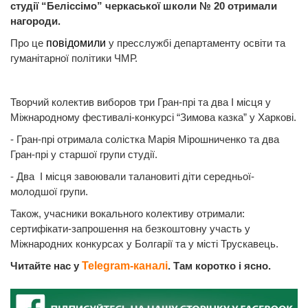
студії “Беліссімо” черкаської школи № 20 отримали
нагороди.
Про це
повідомили
у пресслужбі департаменту освіти та
гуманітарної політики ЧМР.
Творчий колектив виборов три Гран-прі та два І місця у
Міжнародному фестивалі-конкурсі “Зимова казка” у Харкові.
- Гран-прі отримала солістка Марія Мірошниченко та два
Гран-прі у старшої групи студії.
- Два І місця завоювали талановиті діти середньої-
молодшої групи.
Також, учасники вокального колективу отримали:
сертифікати-запрошення на безкоштовну участь у
Міжнародних конкурсах у Болгарії та у місті Трускавець.
Читайте нас у
Telegram-каналі
. Там коротко і ясно.