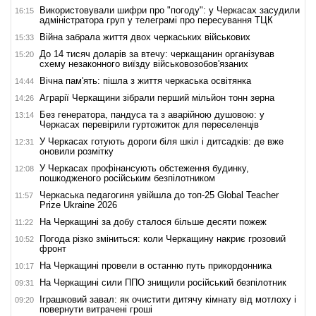
Використовували шифри про "погоду": у Черкасах засудили
16:15
адміністратора груп у телеграмі про пересування ТЦК
Війна забрала життя двох черкаських військових
15:33
До 14 тисяч доларів за втечу: черкащанин організував
15:20
схему незаконного виїзду військовозобов'язаних
Вічна пам'ять: пішла з життя черкаська освітянка
14:44
Аграрії Черкащини зібрали перший мільйон тонн зерна
14:26
Без генератора, пандуса та з аварійною душовою: у
13:14
Черкасах перевірили гуртожиток для переселенців
У Черкасах готують дороги біля шкіл і дитсадків: де вже
12:31
оновили розмітку
У Черкасах профінансують обстеження будинку,
12:08
пошкодженого російським безпілотником
Черкаська педагогиня увійшла до топ-25 Global Teacher
11:57
Prize Ukraine 2026
На Черкащині за добу сталося більше десяти пожеж
11:22
Погода різко зміниться: коли Черкащину накриє грозовий
10:52
фронт
На Черкащині провели в останню путь прикордонника
10:17
На Черкащині сили ППО знищили російський безпілотник
09:31
Іграшковий завал: як очистити дитячу кімнату від мотлоху і
09:20
повернути витрачені гроші