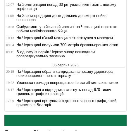
На Золотоніщині понад 30 рятувальників гасять пожежу
12:07
торфовища
На Звенигородщині доглядальник до смерті побив
11:59
пенсіонера
Омбудсман: у військовій частині на Черкащині жорстоко
10:58
побили мобілізованого бійця
На Черкащині п'яний мотоцикліст зіткнувся з мопедом
10:13
На Черкащині вилучили 700 метрів браконьєрських сіток
09:54
В одному із парків Черкас знову пошкодили
09:11
попереджувальну табличку
05 серпня 2026
На Черкащині обрали кандидата на посаду директора
20:15
психоневрологічного інтернату
Уманська громада попрощається із загиблим захисником
19:22
На Черкащині з підрядника стягнуть понад 670 тисяч
18:17
гривень штрафних санкцій
На Черкащині врятували рідкісного чорного грифа, який
17:09
прилетів із Болгарії