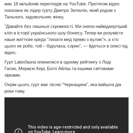
має 18 мільйонів переглядів на YouTube. Протягом відео
показано як лідер гурту Дмитро Зелюлін, який родом з
Тального, задовольняє жінку.
"Давайте без лишньої скромності. Ми зняли найвідвертіший
кліп в історії українського шоу-бізнесу. Тепер ви розумієте
наше життєве кредо "лизати мед прямо з вулик"», а хто
цього не робе, той – бідолаха, сорян", — йдеться в описі під
відео.
Гурт Latexfauna опинилися в одному рейтингу з Леді
Гагою, Мераєю Кері, Біллі Айліш та іншими світовими
зірками.
Окрім цього, гурт має пісню "Черкащина", яка вийшла діа
роки тому.