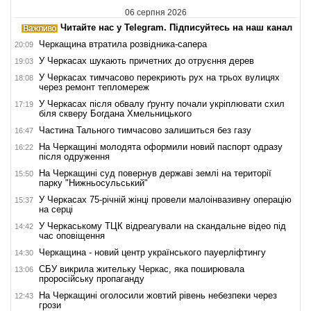
06 серпня 2026
Читайте нас у Telegram. Підписуйтесь на наш канал
Черкащина втратила розвідника-сапера
20:09
У Черкасах шукають причетних до отруєння дерев
19:03
У Черкасах тимчасово перекриють рух на трьох вулицях
18:08
через ремонт тепломереж
У Черкасах після обвалу ґрунту почали укріплювати схил
17:19
біля скверу Богдана Хмельницького
Частина Тального тимчасово залишиться без газу
16:47
На Черкащині молодята оформили новий паспорт одразу
16:22
після одруження
На Черкащині суд повернув державі землі на території
15:50
парку "Нижньосульський"
У Черкасах 75-річній жінці провели малоінвазивну операцію
15:37
на серці
У Черкаському ТЦК відреагували на скандальне відео під
14:42
час оповіщення
Черкащина - новий центр українського пауерліфтингу
14:30
СБУ викрила жительку Черкас, яка поширювала
13:06
проросійську пропаганду
На Черкащині оголосили жовтий рівень небезпеки через
12:43
грози