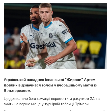
Український нападник іспанської "Жирони" Артем
Довбик відзначився голом у вчорашньому матчі із
Вільярреалом.
Це дозволило його команді перемогти із рахунком 2:1 та
вийти на перше місце у турнірній таблиці Прімери.