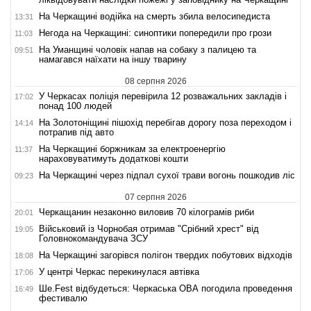
На Черкащині водійка на смерть збила велосипедиста
13:31
Негода на Черкащині: синоптики попередили про грози
11:03
На Уманщині чоловік напав на собаку з палицею та
09:51
намагався наїхати на іншу тварину
08 серпня 2026
У Черкасах поліція перевірила 12 розважальних закладів і
17:02
понад 100 людей
На Золотоніщині пішохід перебігав дорогу поза переходом і
14:14
потрапив під авто
На Черкащині боржникам за електроенергію
11:37
нараховуватимуть додаткові кошти
На Черкащині через підпал сухої трави вогонь пошкодив ліс
09:23
07 серпня 2026
Черкащанин незаконно виловив 70 кілограмів риби
20:01
Військовий із Чорнобая отримав "Срібний хрест" від
19:05
Головнокомандувача ЗСУ
На Черкащині загорівся полігон твердих побутових відходів
18:08
У центрі Черкас перекинулася автівка
17:06
Ше.Fest відбудеться: Черкаська ОВА погодила проведення
16:49
фестивалю