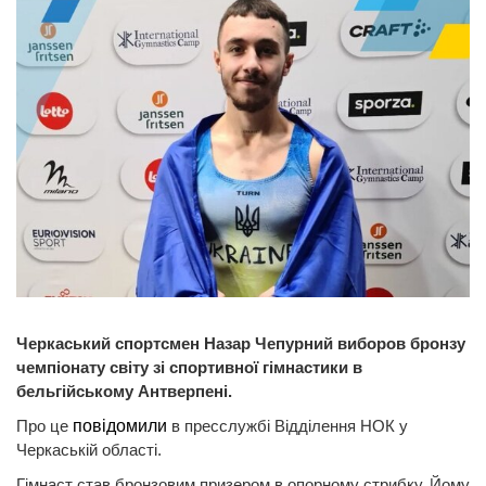
Черкаський спортсмен Назар Чепурний виборов бронзу
чемпіонату світу зі спортивної гімнастики в
бельгійському Антверпені.
Про це
повідомили
в пресслужбі Відділення НОК у
Черкаській області.
Гімнаст став бронзовим призером в опорному стрибку. Йому