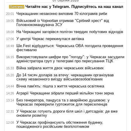
07 серпня 2026
Читайте нас у Telegram. Підписуйтесь на наш канал
Черкащанин незаконно виловив 70 кілограмів риби
20:01
Військовий із Чорнобая отримав "Срібний хрест" від
19:05
Головнокомандувача ЗСУ
На Черкащині загорівся полігон твердих побутових відходів
18:08
У центрі Черкас перекинулася автівка
17:06
Ше.Fest відбудеться: Черкаська ОВА погодила проведення
16:49
фестивалю
Використовували шифри про "погоду": у Черкасах засудили
16:15
адміністратора груп у телеграмі про пересування ТЦК
Війна забрала життя двох черкаських військових
15:33
До 14 тисяч доларів за втечу: черкащанин організував
15:20
схему незаконного виїзду військовозобов'язаних
Вічна пам'ять: пішла з життя черкаська освітянка
14:44
Аграрії Черкащини зібрали перший мільйон тонн зерна
14:26
Без генератора, пандуса та з аварійною душовою: у
13:14
Черкасах перевірили гуртожиток для переселенців
У Черкасах готують дороги біля шкіл і дитсадків: де вже
12:31
оновили розмітку
У Черкасах профінансують обстеження будинку,
12:08
пошкодженого російським безпілотником