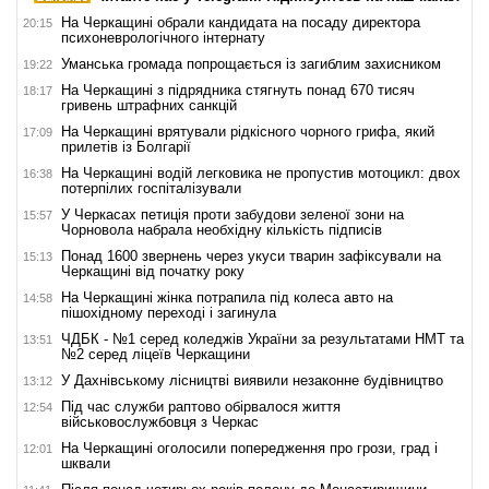
На Черкащині обрали кандидата на посаду директора
20:15
психоневрологічного інтернату
Уманська громада попрощається із загиблим захисником
19:22
На Черкащині з підрядника стягнуть понад 670 тисяч
18:17
гривень штрафних санкцій
На Черкащині врятували рідкісного чорного грифа, який
17:09
прилетів із Болгарії
На Черкащині водій легковика не пропустив мотоцикл: двох
16:38
потерпілих госпіталізували
У Черкасах петиція проти забудови зеленої зони на
15:57
Чорновола набрала необхідну кількість підписів
Понад 1600 звернень через укуси тварин зафіксували на
15:13
Черкащині від початку року
На Черкащині жінка потрапила під колеса авто на
14:58
пішохідному переході і загинула
ЧДБК - №1 серед коледжів України за результатами НМТ та
13:51
№2 серед ліцеїв Черкащини
У Дахнівському лісництві виявили незаконне будівництво
13:12
Під час служби раптово обірвалося життя
12:54
військовослужбовця з Черкас
На Черкащині оголосили попередження про грози, град і
12:01
шквали