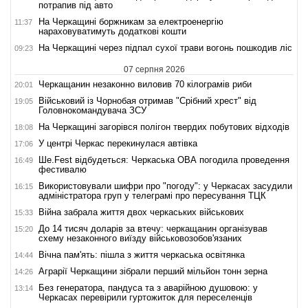
потрапив під авто
На Черкащині боржникам за електроенергію
11:37
нараховуватимуть додаткові кошти
На Черкащині через підпал сухої трави вогонь пошкодив ліс
09:23
07 серпня 2026
Черкащанин незаконно виловив 70 кілограмів риби
20:01
Військовий із Чорнобая отримав "Срібний хрест" від
19:05
Головнокомандувача ЗСУ
На Черкащині загорівся полігон твердих побутових відходів
18:08
У центрі Черкас перекинулася автівка
17:06
Ше.Fest відбудеться: Черкаська ОВА погодила проведення
16:49
фестивалю
Використовували шифри про "погоду": у Черкасах засудили
16:15
адміністратора груп у телеграмі про пересування ТЦК
Війна забрала життя двох черкаських військових
15:33
До 14 тисяч доларів за втечу: черкащанин організував
15:20
схему незаконного виїзду військовозобов'язаних
Вічна пам'ять: пішла з життя черкаська освітянка
14:44
Аграрії Черкащини зібрали перший мільйон тонн зерна
14:26
Без генератора, пандуса та з аварійною душовою: у
13:14
Черкасах перевірили гуртожиток для переселенців