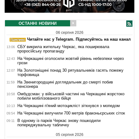
ОСТАННІ НОВИНИ
06 серпня 2026
Читайте нас у Telegram. Підписуйтесь на наш канал
СБУ викрила жительку Черкас, яка поширювала
13:06
проросійську пропаганду
На Черкащині оголосили жовтий рівень небезпеки через
12:43
грози
На Золотоніщині понад 30 рятувальників гасять пожежу
12:07
торфовища
На Звенигородщині доглядальник до смерті побив
11:59
пенсіонера
Омбудсман: у військовій частині на Черкащині жорстоко
10:58
побили мобілізованого бійця
На Черкащині п'яний мотоцикліст зіткнувся з мопедом
10:13
На Черкащині вилучили 700 метрів браконьєрських сіток
09:54
В одному із парків Черкас знову пошкодили
09:11
попереджувальну табличку
05 серпня 2026