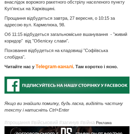
внаслідок ворожого ракетного обстрілу населеного пункту
Куп’янськ на Харківщині.
Прощання відбудеться завтра, 27 вересня, о 10:15 за
адресою вул. Кармелюка, 98.
Об 11:15 відбудеться загальноміське вшанування - "живий
коридор" від "Обеліску слави".
Поховання відбудеться на кладовищі "Софіївська
слобідка".
Читайте нас у
Telegram-каналі
. Там коротко і ясно.
Якщо ви знайшли помилку, будь ласка, виділіть частину
тексту і натисніть Ctrl+Enter
#прощання
#військовий
#загинув
#війна
Реклама