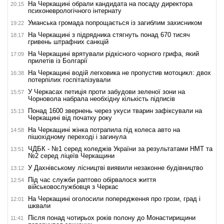
На Черкащині обрали кандидата на посаду директора
20:15
психоневрологічного інтернату
Уманська громада попрощається із загиблим захисником
19:22
На Черкащині з підрядника стягнуть понад 670 тисяч
18:17
гривень штрафних санкцій
На Черкащині врятували рідкісного чорного грифа, який
17:09
прилетів із Болгарії
На Черкащині водій легковика не пропустив мотоцикл: двох
16:38
потерпілих госпіталізували
У Черкасах петиція проти забудови зеленої зони на
15:57
Чорновола набрала необхідну кількість підписів
Понад 1600 звернень через укуси тварин зафіксували на
15:13
Черкащині від початку року
На Черкащині жінка потрапила під колеса авто на
14:58
пішохідному переході і загинула
ЧДБК - №1 серед коледжів України за результатами НМТ та
13:51
№2 серед ліцеїв Черкащини
У Дахнівському лісництві виявили незаконне будівництво
13:12
Під час служби раптово обірвалося життя
12:54
військовослужбовця з Черкас
На Черкащині оголосили попередження про грози, град і
12:01
шквали
Після понад чотирьох років полону до Монастирищини
11:41