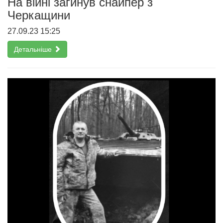
На війні загинув снайпер з
Черкащини
27.09.23 15:25
Детальніше