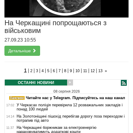
На Черкащині попрощаються з
військовим
27.09.23 10:55
Детальніше
1
|
|
|
|
|
|
|
|
|
|
|
|
2
3
4
5
6
7
8
9
10
11
12
13
»
ОСТАННІ НОВИНИ
08 серпня 2026
Читайте нас у Telegram. Підписуйтесь на наш канал
У Черкасах поліція перевірила 12 розважальних закладів і
17:02
понад 100 людей
На Золотоніщині пішохід перебігав дорогу поза переходом і
14:14
потрапив під авто
На Черкащині боржникам за електроенергію
11:37
нараховуватимуть додаткові кошти