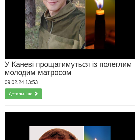
У Каневі прощатимуться із полеглим
молодим матросом
09.02.24 13:53
Детальніше