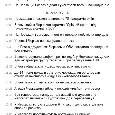
На Черкащині через підпал сухої трави вогонь пошкодив ліс
09:23
07 серпня 2026
Черкащанин незаконно виловив 70 кілограмів риби
20:01
Військовий із Чорнобая отримав "Срібний хрест" від
19:05
Головнокомандувача ЗСУ
На Черкащині загорівся полігон твердих побутових відходів
18:08
У центрі Черкас перекинулася автівка
17:06
Ше.Fest відбудеться: Черкаська ОВА погодила проведення
16:49
фестивалю
Використовували шифри про "погоду": у Черкасах засудили
16:15
адміністратора груп у телеграмі про пересування ТЦК
Війна забрала життя двох черкаських військових
15:33
До 14 тисяч доларів за втечу: черкащанин організував
15:20
схему незаконного виїзду військовозобов'язаних
Вічна пам'ять: пішла з життя черкаська освітянка
14:44
Аграрії Черкащини зібрали перший мільйон тонн зерна
14:26
Без генератора, пандуса та з аварійною душовою: у
13:14
Черкасах перевірили гуртожиток для переселенців
У Черкасах готують дороги біля шкіл і дитсадків: де вже
12:31
оновили розмітку
У Черкасах профінансують обстеження будинку,
12:08