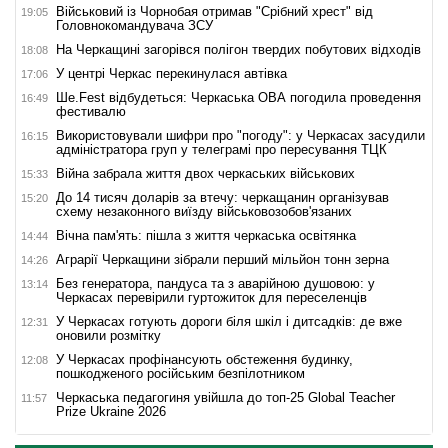
Військовий із Чорнобая отримав "Срібний хрест" від
19:05
Головнокомандувача ЗСУ
На Черкащині загорівся полігон твердих побутових відходів
18:08
У центрі Черкас перекинулася автівка
17:06
Ше.Fest відбудеться: Черкаська ОВА погодила проведення
16:49
фестивалю
Використовували шифри про "погоду": у Черкасах засудили
16:15
адміністратора груп у телеграмі про пересування ТЦК
Війна забрала життя двох черкаських військових
15:33
До 14 тисяч доларів за втечу: черкащанин організував
15:20
схему незаконного виїзду військовозобов'язаних
Вічна пам'ять: пішла з життя черкаська освітянка
14:44
Аграрії Черкащини зібрали перший мільйон тонн зерна
14:26
Без генератора, пандуса та з аварійною душовою: у
13:14
Черкасах перевірили гуртожиток для переселенців
У Черкасах готують дороги біля шкіл і дитсадків: де вже
12:31
оновили розмітку
У Черкасах профінансують обстеження будинку,
12:08
пошкодженого російським безпілотником
Черкаська педагогиня увійшла до топ-25 Global Teacher
11:57
Prize Ukraine 2026