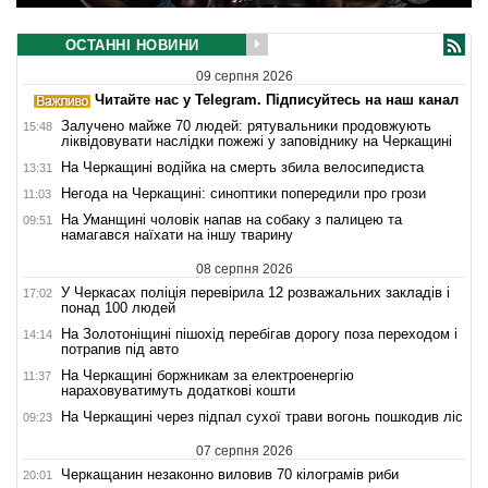
ОСТАННІ НОВИНИ
09 серпня 2026
Читайте нас у Telegram. Підписуйтесь на наш канал
Залучено майже 70 людей: рятувальники продовжують
15:48
ліквідовувати наслідки пожежі у заповіднику на Черкащині
На Черкащині водійка на смерть збила велосипедиста
13:31
Негода на Черкащині: синоптики попередили про грози
11:03
На Уманщині чоловік напав на собаку з палицею та
09:51
намагався наїхати на іншу тварину
08 серпня 2026
У Черкасах поліція перевірила 12 розважальних закладів і
17:02
понад 100 людей
На Золотоніщині пішохід перебігав дорогу поза переходом і
14:14
потрапив під авто
На Черкащині боржникам за електроенергію
11:37
нараховуватимуть додаткові кошти
На Черкащині через підпал сухої трави вогонь пошкодив ліс
09:23
07 серпня 2026
Черкащанин незаконно виловив 70 кілограмів риби
20:01