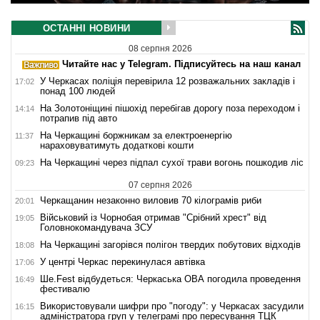
ОСТАННІ НОВИНИ
08 серпня 2026
Читайте нас у Telegram. Підписуйтесь на наш канал
У Черкасах поліція перевірила 12 розважальних закладів і
17:02
понад 100 людей
На Золотоніщині пішохід перебігав дорогу поза переходом і
14:14
потрапив під авто
На Черкащині боржникам за електроенергію
11:37
нараховуватимуть додаткові кошти
На Черкащині через підпал сухої трави вогонь пошкодив ліс
09:23
07 серпня 2026
Черкащанин незаконно виловив 70 кілограмів риби
20:01
Військовий із Чорнобая отримав "Срібний хрест" від
19:05
Головнокомандувача ЗСУ
На Черкащині загорівся полігон твердих побутових відходів
18:08
У центрі Черкас перекинулася автівка
17:06
Ше.Fest відбудеться: Черкаська ОВА погодила проведення
16:49
фестивалю
Використовували шифри про "погоду": у Черкасах засудили
16:15
адміністратора груп у телеграмі про пересування ТЦК