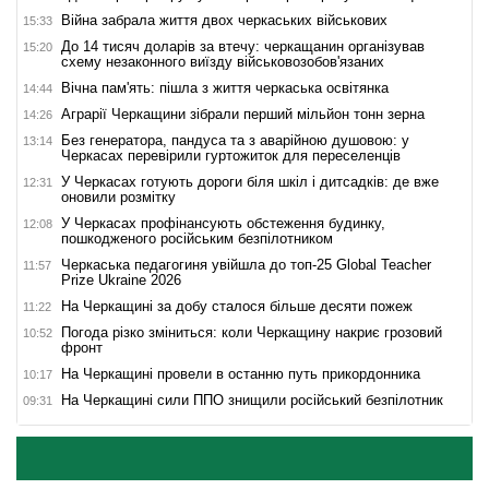
Війна забрала життя двох черкаських військових
15:33
До 14 тисяч доларів за втечу: черкащанин організував
15:20
схему незаконного виїзду військовозобов'язаних
Вічна пам'ять: пішла з життя черкаська освітянка
14:44
Аграрії Черкащини зібрали перший мільйон тонн зерна
14:26
Без генератора, пандуса та з аварійною душовою: у
13:14
Черкасах перевірили гуртожиток для переселенців
У Черкасах готують дороги біля шкіл і дитсадків: де вже
12:31
оновили розмітку
У Черкасах профінансують обстеження будинку,
12:08
пошкодженого російським безпілотником
Черкаська педагогиня увійшла до топ-25 Global Teacher
11:57
Prize Ukraine 2026
На Черкащині за добу сталося більше десяти пожеж
11:22
Погода різко зміниться: коли Черкащину накриє грозовий
10:52
фронт
На Черкащині провели в останню путь прикордонника
10:17
На Черкащині сили ППО знищили російський безпілотник
09:31