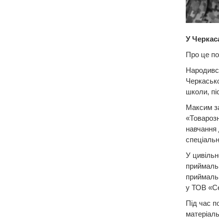
У Черкас
Про це по
​Народивс
Черкасько
школи, пі
​Максим з
«Товарозн
навчання 
спеціальн
​У цивіль
приймальн
приймальн
у ТОВ «С
​Під час 
матеріаль