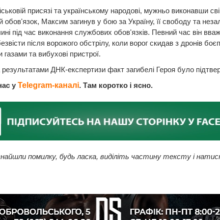
ійськовій присязі та українському народові, мужньо виконавши сві
й обов'язок, Максим загинув у бою за Україну, її свободу та неза
ині під час виконання службових обов'язків. Певний час він вва
езвісти після ворожого обстрілу, коли ворог скидав з дронів боє
 газами та вибухові пристрої.
 результатами ДНК-експертизи факт загибелі Героя було підтвер
нас у
Telegram-каналі
. Там коротко і ясно.
найшли помилку, будь ласка, виділіть частину тексту і натис