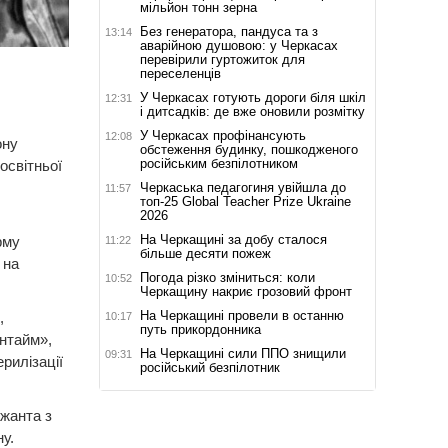
мільйон тонн зерна
Без генератора, пандуса та з
13:14
аварійною душовою: у Черкасах
перевірили гуртожиток для
переселенців
У Черкасах готують дороги біля шкіл
12:31
і дитсадків: де вже оновили розмітку
У Черкасах профінансують
12:08
ону
обстеження будинку, пошкодженого
російським безпілотником
освітньої
Черкаська педагогиня увійшла до
11:57
топ-25 Global Teacher Prize Ukraine
2026
На Черкащині за добу сталося
рму
11:22
більше десяти пожеж
 на
Погода різко зміниться: коли
10:52
Черкащину накриє грозовий фронт
На Черкащині провели в останню
,
10:17
путь прикордонника
нтайм»,
На Черкащині сили ППО знищили
09:31
рилізації
російський безпілотник
жанта з
у.