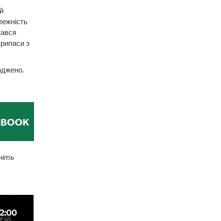
й
лежність
жався
припаси з
джено.​
ніть