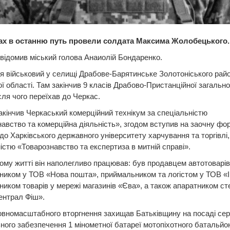
ах в останню путь провели солдата Максима Жолобецького.
відомив міський голова Анаиолій Бондаренко.
я військовий у селищі Драбове-Барятинське Золотоніського рай
ї області. Там закінчив 9 класів Драбово-Пристанційної загально
сля чого переїхав до Черкас.
акінчив Черкаський комерційний технікум за спеціальністю
авство та комерційна діяльність», згодом вступив на заочну фо
до Харківського державного університету харчування та торгівлі,
істю «Товарознавство та експертиза в митній справі».
ному житті він наполегливо працював: був продавцем автотоварів
иком у ТОВ «Нова пошта», приймальником та логістом у ТОВ «І
иком товарів у мережі магазинів «Єва», а також апаратником сте
ентрал Фіш».
повномасштабного вторгнення захищав Батьківщину на посаді сер
ного забезпечення 1 мінометної батареї мотопіхотного батальйон