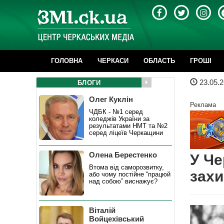
ГОЛОВНА
ЧЕРКАСИ
ОБЛАСТЬ
ГРОШІ
23.05.2
БЛОГИ
Олег Куклін
Реклама
ЧДБК - №1 серед
коледжів України за
результатами НМТ та №2
серед ліцеїв Черкащини
Олена Берестенко
У Че
Втома від саморозвитку,
зах
або чому постійне “працюй
над собою” виснажує?
Віталій
Войцехівський