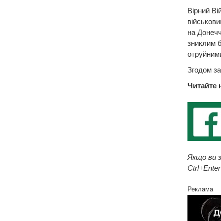
​Вірний В
військови
на Донечч
зниклим б
отруйними
Згодом за
Читайте 
Якщо ви з
Ctrl+Enter
Реклама