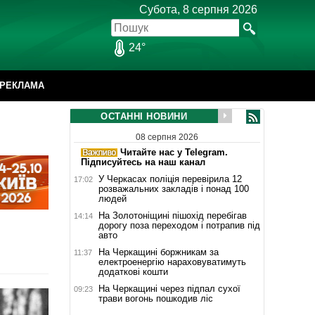
Субота, 8 серпня 2026
24°
РЕКЛАМА
ОСТАННІ НОВИНИ
08 серпня 2026
Читайте нас у Telegram.
Підписуйтесь на наш канал
У Черкасах поліція перевірила 12
17:02
розважальних закладів і понад 100
людей
На Золотоніщині пішохід перебігав
14:14
дорогу поза переходом і потрапив під
авто
На Черкащині боржникам за
11:37
електроенергію нараховуватимуть
додаткові кошти
На Черкащині через підпал сухої
09:23
трави вогонь пошкодив ліс