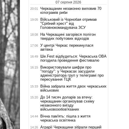
07 серпня 2026
Черкащанин незаконно виловив 70
20:01
кілограмів риби
Військовий із Чорнобая отримав
19:05
"Срібний хрест" від
Головнокомандувача ЗСУ
На Черкащині загорівся полігон
18:08
твердих побутових відходів
У центрі Черкас перекинулася
17:06
автівка
Ше.Fest відбудеться: Черкаська ОВА
16:49
погодила проведення фестивалю
Використовували шифри про
16:15
"погоду": у Черкасах засудили
адміністратора груп у телеграмі про
пересування ТЦК
Війна забрала життя двох черкаських
15:33
військових
До 14 тисяч доларів за втечу:
15:20
черкащанин організував схему
незаконного виїзду
військовозобов'язаних
Вічна пам'ять: пішла з життя
14:44
черкаська освітянка
Аграрії Черкащини зібрали перший
14:26