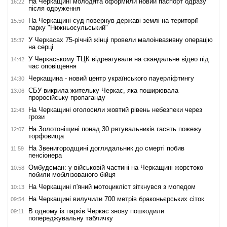
На Черкащині молодята оформили новий паспорт одразу
16:22
після одруження
На Черкащині суд повернув державі землі на території
15:50
парку "Нижньосульський"
У Черкасах 75-річній жінці провели малоінвазивну операцію
15:37
на серці
У Черкаському ТЦК відреагували на скандальне відео під
14:42
час оповіщення
Черкащина - новий центр українського пауерліфтингу
14:30
СБУ викрила жительку Черкас, яка поширювала
13:06
проросійську пропаганду
На Черкащині оголосили жовтий рівень небезпеки через
12:43
грози
На Золотоніщині понад 30 рятувальників гасять пожежу
12:07
торфовища
На Звенигородщині доглядальник до смерті побив
11:59
пенсіонера
Омбудсман: у військовій частині на Черкащині жорстоко
10:58
побили мобілізованого бійця
На Черкащині п'яний мотоцикліст зіткнувся з мопедом
10:13
На Черкащині вилучили 700 метрів браконьєрських сіток
09:54
В одному із парків Черкас знову пошкодили
09:11
попереджувальну табличку