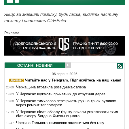
Якщо ви знайшли помилку, будь ласка, виділіть частину
тексту і натисніть Ctrl+Enter
Реклама
ОСТАННІ НОВИНИ
06 серпня 2026
Читайте нас у Telegram. Підписуйтесь на наш канал
Черкащина втратила розвідника-сапера
20:09
У Черкасах шукають причетних до отруєння дерев
19:03
У Черкасах тимчасово перекриють рух на трьох вулицях
18:08
через ремонт тепломереж
У Черкасах після обвалу ґрунту почали укріплювати схил
17:19
біля скверу Богдана Хмельницького
Частина Тального тимчасово залишиться без газу
16:47