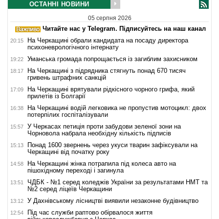
ОСТАННІ НОВИНИ
05 серпня 2026
Читайте нас у Telegram. Підписуйтесь на наш канал
На Черкащині обрали кандидата на посаду директора
20:15
психоневрологічного інтернату
Уманська громада попрощається із загиблим захисником
19:22
На Черкащині з підрядника стягнуть понад 670 тисяч
18:17
гривень штрафних санкцій
На Черкащині врятували рідкісного чорного грифа, який
17:09
прилетів із Болгарії
На Черкащині водій легковика не пропустив мотоцикл: двох
16:38
потерпілих госпіталізували
У Черкасах петиція проти забудови зеленої зони на
15:57
Чорновола набрала необхідну кількість підписів
Понад 1600 звернень через укуси тварин зафіксували на
15:13
Черкащині від початку року
На Черкащині жінка потрапила під колеса авто на
14:58
пішохідному переході і загинула
ЧДБК - №1 серед коледжів України за результатами НМТ та
13:51
№2 серед ліцеїв Черкащини
У Дахнівському лісництві виявили незаконне будівництво
13:12
Під час служби раптово обірвалося життя
12:54