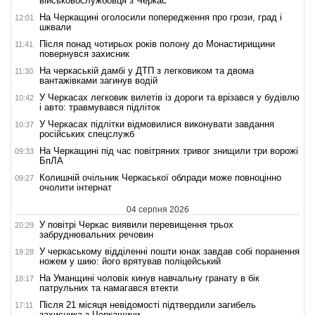
військовослужбовця з Черкас
На Черкащині оголосили попередження про грози, град і
12:01
шквали
Після понад чотирьох років полону до Монастирищини
11:41
повернувся захисник
На черкаській дамбі у ДТП з легковиком та двома
11:30
вантажівками загинув водій
У Черкасах легковик вилетів із дороги та врізався у будівлю
10:42
і авто: травмувався підліток
У Черкасах підлітки відмовилися виконувати завдання
10:37
російських спецслужб
На Черкащині під час повітряних тривог знищили три ворожі
09:33
БпЛА
Колишній очільник Черкаської облради може повноцінно
09:27
очолити інтернат
04 серпня 2026
У повітрі Черкас виявили перевищення трьох
20:29
забруднювальних речовин
У черкаському відділенні пошти юнак завдав собі поранення
19:28
ножем у шию: його врятував поліцейський
На Уманщині чоловік кинув навчальну гранату в бік
18:17
патрульних та намагався втекти
Після 21 місяця невідомості підтвердили загибель
17:11
захисника з Черкащини