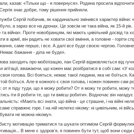
али, казав: «Тільки що - я повернуся». Родина просила відпочити
Сергія знає добре, тому рішення прийняли.
лужби Сергій побачив, як кардинально змінився характер війни: «
було, а зараз все на дронах. Це зовсім не така війна, як 15-й рік.
 та війна». Проте новобранцям, які мають цивільний досвід та хо
и в армії, він радить не ховати свої вміння, а головне - горіти с
ання, саме перше, і все. А далі все буде своєю чергою. Головне
Немає бажання - діла не буде».
ова заходить про мобілізацію, пан Сергій відмовляється від гуч
чи агітації, вважаючи, що кожен має розібратися в собі сам: «У ко
своя голова. Всі бояться, немає такої людини, яка не боїться. К
і той боїться. Але в кожного є своя голова, і кожен повинен сам р
и: от я піду туди, що я можу робити? От я можу те робити, можу т
атись іти й робити те, що ти вмієш робити». Водночас він нагадує
льність: «Мають всі знати, що війна - це страшне, і на війні неле
 саме справжнє горе. І на ній нелегко нікому: ні цивільним, ні війс
бувати не можна нікому».
бисту мотивацію триматися та шукати оптимізм Сергій формулю
отивація... В мене є здоров'я, я повинен бути тут, щоб вони сюди 