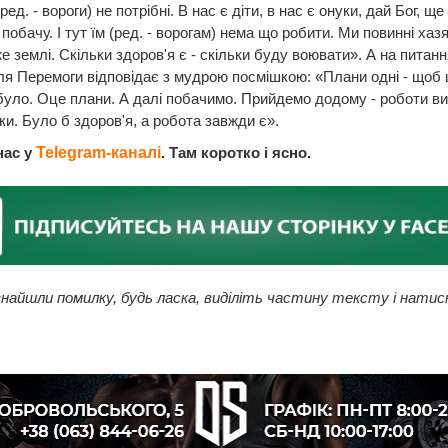
ред. - вороги) не потрібні. В нас є діти, в нас є онуки, дай Бог, ще
 побачу. І тут їм (ред. - ворогам) нема що робити. Ми повинні хаз
же землі. Скільки здоров'я є - скільки буду воювати». А на питанн
ля Перемоги відповідає з мудрою посмішкою: «Плани одні - щоб
було. Оце плани. А далі побачимо. Прийдемо додому - роботи ви
ки. Було б здоров'я, а робота завжди є».
нас у
Telegram-каналі
. Там коротко і ясно.
найшли помилку, будь ласка, виділіть частину тексту і натис