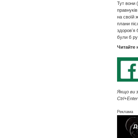
Тут вони (
правнуків
на своїй 
плани піс
здоров'я 
були б ру
Читайте 
Якщо ви з
Ctrl+Enter
Реклама