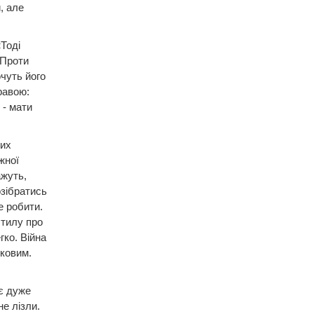
, але
Тоді
 Проти
чуть його
правою:
 - мати
них
жної
ажуть,
озібратись
е робити.
 тилу про
гко. Війна
ьковим.
є дуже
не лізли.