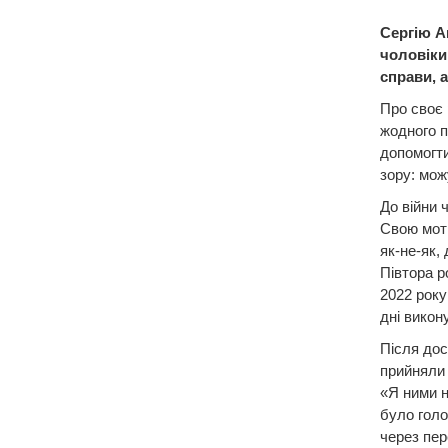
Сергію А
чоловіки
справи, а
Про своє 
жодного п
допомогти
зору: мож
До війни 
Свою моти
як-не-як, 
Півтора р
2022 року
дні викон
Після дос
прийняли 
«Я ними н
було голо
через пер