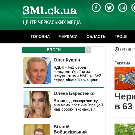
ГОЛОВНА
ЧЕРКАСИ
ОБЛАСТЬ
ГРОШІ
03.06.2
БЛОГИ
Олег Куклін
Реклама
ЧДБК - №1 серед
коледжів України за
результатами НМТ та №2
серед ліцеїв Черкащини
Олена Берестенко
Черк
Втома від саморозвитку,
в 63
або чому постійне “працюй
над собою” виснажує?
Віталій
Войцехівський