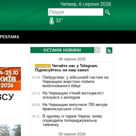
Четвер, 6 серпня 2026
32°
РЕКЛАМА
ОСТАННІ НОВИНИ
06 серпня 2026
Читайте нас у Telegram.
Підписуйтесь на наш канал
Омбудсман: у військовій частині на
10:58
Черкащині жорстоко побили
мобілізованого бійця
На Черкащині п'яний мотоцикліст
10:13
ЗСУ
зіткнувся з мопедом
На Черкащині вилучили 700 метрів
09:54
браконьєрських сіток
В одному із парків Черкас знову
09:11
пошкодили попереджувальну
табличку
05 серпня 2026