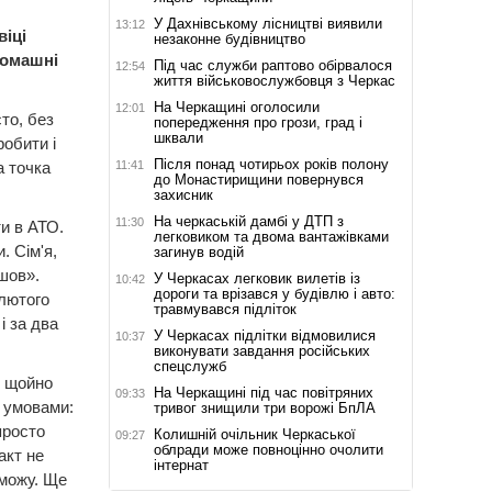
У Дахнівському лісництві виявили
13:12
іці
незаконне будівництво
домашні
Під час служби раптово обірвалося
12:54
життя військовослужбовця з Черкас
На Черкащині оголосили
12:01
то, без
попередження про грози, град і
шквали
робити і
Після понад чотирьох років полону
11:41
а точка
до Монастирищини повернувся
захисник
На черкаській дамбі у ДТП з
11:30
ти в АТО.
легковиком та двома вантажівками
. Сім'я,
загинув водій
ішов».
У Черкасах легковик вилетів із
10:42
дороги та врізався у будівлю і авто:
 лютого
травмувався підліток
і за два
У Черкасах підлітки відмовилися
10:37
виконувати завдання російських
спецслужб
е щойно
На Черкащині під час повітряних
09:33
ь умовами:
тривог знищили три ворожі БпЛА
просто
Колишній очільник Черкаської
09:27
облради може повноцінно очолити
акт не
інтернат
 можу. Ще