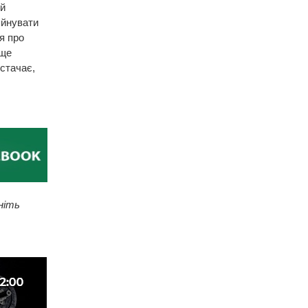
 й
яйнувати
я про
 ще
стачає,
ніть