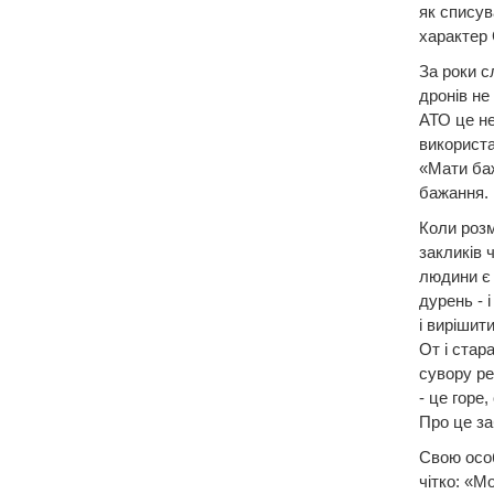
як списув
характер 
За роки с
дронів не 
АТО це не
використат
«Мати баж
бажання. 
Коли розм
закликів 
людини є 
дурень - 
і вирішит
От і стар
сувору реа
- це горе,
Про це за
Свою осо
чітко: «М