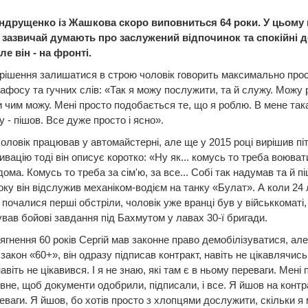
ндрущенко із Жашкова скоро виповниться 64 роки. У цьому в
 зазвичай думають про заслужений відпочинок та спокійні 
ле він - на фронті.
рішення залишатися в строю чоловік говорить максимально прос
афосу та гучних слів: «Так я можу послужити, та й служу. Можу 
 чим можу. Мені просто подобається те, що я роблю. В мене так
у - пішов. Все дуже просто і ясно».
чоловік працював у автомайстерні, але ще у 2015 році вирішив пі
вацію тоді він описує коротко: «Ну як... комусь то треба воювати
дома. Комусь то треба за сім'ю, за все... Собі так надумав та й п
оку він відслужив механіком-водієм на танку «Булат». А коли 24
 почалися перші обстріли, чоловік уже вранці був у військкоматі, 
ував бойові завдання під Бахмутом у лавах 30-ї бригади.
ягнення 60 років Сергій мав законне право демобілізуватися, ал
закон «60+», він одразу підписав контракт, навіть не цікавлячис
авіть не цікавився. І я не знаю, які там є в ньому переваги. Мені 
вне, щоб документи одобрили, підписали, і все. Я йшов на контр
еваги. Я йшов, бо хотів просто з хлопцями дослужити, скільки я