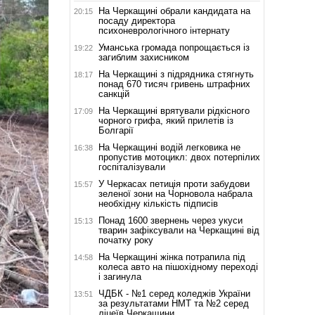
На Черкащині обрали кандидата на
20:15
посаду директора
психоневрологічного інтернату
Уманська громада попрощається із
19:22
загиблим захисником
На Черкащині з підрядника стягнуть
18:17
понад 670 тисяч гривень штрафних
санкцій
На Черкащині врятували рідкісного
17:09
чорного грифа, який прилетів із
Болгарії
На Черкащині водій легковика не
16:38
пропустив мотоцикл: двох потерпілих
госпіталізували
У Черкасах петиція проти забудови
15:57
зеленої зони на Чорновола набрала
необхідну кількість підписів
Понад 1600 звернень через укуси
15:13
тварин зафіксували на Черкащині від
початку року
На Черкащині жінка потрапила під
14:58
колеса авто на пішохідному переході
і загинула
ЧДБК - №1 серед коледжів України
13:51
за результатами НМТ та №2 серед
ліцеїв Черкащини