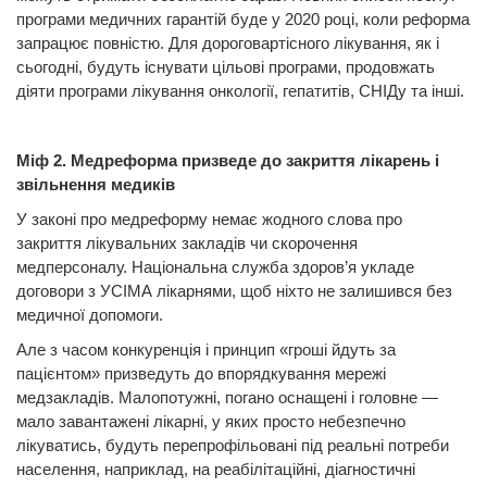
програми медичних гарантій буде у 2020 році, коли реформа
запрацює повністю. Для дороговартісного лікування, як і
сьогодні, будуть існувати цільові програми, продовжать
діяти програми лікування онкології, гепатитів, СНІДу та інші.
Міф 2. Медреформа призведе до закриття лікарень і
звільнення медиків
У законі про медреформу немає жодного слова про
закриття лікувальних закладів чи скорочення
медперсоналу. Національна служба здоров’я укладе
договори з УСІМА лікарнями, щоб ніхто не залишився без
медичної допомоги.
Але з часом конкуренція і принцип «гроші йдуть за
пацієнтом» призведуть до впорядкування мережі
медзакладів. Малопотужні, погано оснащені і головне —
мало завантажені лікарні, у яких просто небезпечно
лікуватись, будуть перепрофільовані під реальні потреби
населення, наприклад, на реабілітаційні, діагностичні