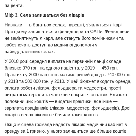
пацієнта.
Міф 3. Села залишаться без лікарів
Навпаки — в багатьох селах, нарешті, з’являться лікарі.
При цьому залишаться й фельдшери та ФАПи. Фельдшери
не замінятимуть лікаря, але стануть його помічниками та
забезпечать доступ до медичної допомоги у
найвіддаленіших селах.
У 2018 році середня виплата на первинній ланці складе
близько 370 грн. на одного пацієнта, у 2019 — 450 грн.
Практика у 2000 пацієнтів матиме річний дохід в 740 000 грн.
у 2018 та 900 000 грн. у 2019. У цей бюджет входять оренда,
оплата роботи лікаря, фельдшера та медсестри, прості
витратні матеріали та часткове покриття аналізів. Близько
половини цих коштів — видатки практики, все інше —
зарплата працівників (лікаря, медсестер, фельдшерів). Досі
лікарі в селах ніколи не бачили таких коштів.
Якщо місцева громада надасть лікарю медичний кабінет в
оренду за 1 гривню, у нього залишиться ще більше коштів