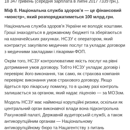
18 347 гривень (середня зарплата в липні 2017 7339 грн.).
Міф 8. Національна служба здоров’я — це фінансовий
«монстр», який розпоряджатиметься 100 млрд.грн.
Національна служба здоров’я України не володіє коштами.
Гроші знаходяться в державному бюджеті та зберігаються
на казначейських рахунках. НСЗУ є оператором, який
контрактує закупівлю медичних послуг та укладає договори
з медичними закладами і лікарями-ФОП.
Окрім того, НСЗУ контролюватиме якість послуг на рівні
дотримання умов договору. Тобто НСЗУ укладає договір і
перевіряє його виконання, так само, як страхова компанія
перевіряє виконання умов страхового договору. Якщо
йдеться про лікарську помилку, то в цьому разі контроль
залишається за органом, який надає ліцензію — за МОЗом.
Модель НСЗУ має найменші корупційні ризики, оскільки як
центральний орган виконавчої влади вона підконтрольна
Рахунковій палаті, Державній аудиторській службі, а також
антикорупційним органам — Національному
антикорупційному бюро та Нацагентству з питань