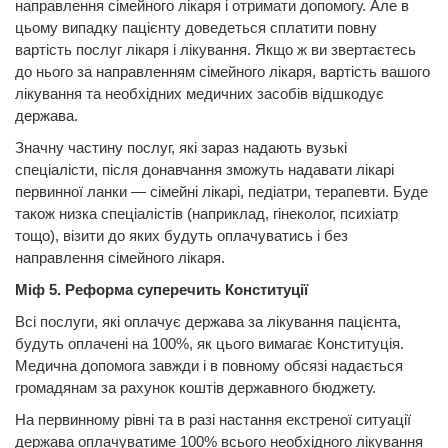
направлення сімейного лікаря і отримати допомогу. Але в
цьому випадку пацієнту доведеться сплатити повну
вартість послуг лікаря і лікування. Якщо ж ви звертаєтесь
до нього за направленням сімейного лікаря, вартість вашого
лікування та необхідних медичних засобів відшкодує
держава.
Значну частину послуг, які зараз надають вузькі
спеціалісти, після донавчання зможуть надавати лікарі
первинної ланки — сімейні лікарі, педіатри, терапевти. Буде
також низка спеціалістів (наприклад, гінеколог, психіатр
тощо), візити до яких будуть оплачуватись і без
направлення сімейного лікаря.
Міф 5. Реформа суперечить Конституції
Всі послуги, які оплачує держава за лікування пацієнта,
будуть оплачені на 100%, як цього вимагає Конституція.
Медична допомога завжди і в повному обсязі надається
громадянам за рахунок коштів державного бюджету.
На первинному рівні та в разі настання екстреної ситуації
держава оплачуватиме 100% всього необхідного лікування