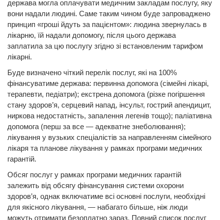
держава могла оплачувати медичним закладам послугу, яку
вони надали людині. Саме таким чином буде запроваджено
принцип «гроші йдуть за пацієнтом»: людина звернулась в
лікарню, їй надали допомогу, після цього держава
заплатила за цю послугу згідно зі встановленим тарифом
лікарні.
Буде визначено чіткий перелік послуг, які на 100%
фінансуватиме держава: первинна допомога (сімейні лікарі,
терапевти, педіатри); екстрена допомога (різке погіршення
стану здоров’я, серцевий напад, інсульт, гострий апендицит,
ниркова недостатність, запалення легенів тощо); паліативна
допомога (перш за все — адекватне знеболювання);
лікування у вузьких спеціалістів за направленням сімейного
лікаря та планове лікування у рамках програми медичних
гарантій.
Обсяг послуг у рамках програми медичних гарантій
залежить від обсягу фінансування системи охорони
здоров’я, однак включатиме всі основні послуги, необхідні
для якісного лікування, — набагато більше, ніж люди
можуть отримати безоплатно зараз. Повний список послуг