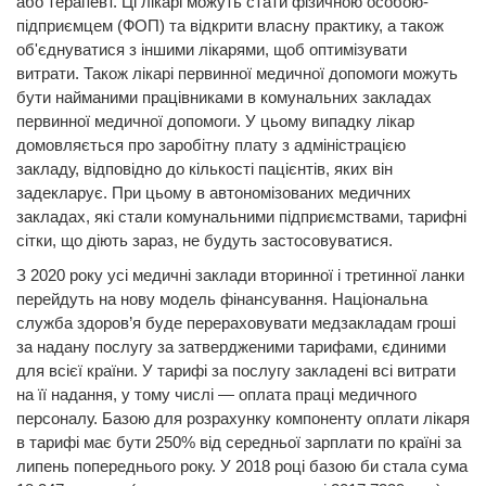
або терапевт. Ці лікарі можуть стати фізичною особою-
підприємцем (ФОП) та відкрити власну практику, а також
об'єднуватися з іншими лікарями, щоб оптимізувати
витрати. Також лікарі первинної медичної допомоги можуть
бути найманими працівниками в комунальних закладах
первинної медичної допомоги. У цьому випадку лікар
домовляється про заробітну плату з адміністрацією
закладу, відповідно до кількості пацієнтів, яких він
задекларує. При цьому в автономізованих медичних
закладах, які стали комунальними підприємствами, тарифні
сітки, що діють зараз, не будуть застосовуватися.
З 2020 року усі медичні заклади вторинної і третинної ланки
перейдуть на нову модель фінансування. Національна
служба здоров’я буде перераховувати медзакладам гроші
за надану послугу за затвердженими тарифами, єдиними
для всієї країни. У тарифі за послугу закладені всі витрати
на її надання, у тому числі — оплата праці медичного
персоналу. Базою для розрахунку компоненту оплати лікаря
в тарифі має бути 250% від середньої зарплати по країні за
липень попереднього року. У 2018 році базою би стала сума