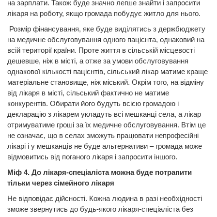
на зарплати. Також буде значно легше знайти і запросити
лікаря на роботу, якщо громада побудує житло для нього.
Розмір фінансування, яке буде виділятись з держбюджету
на медичне обслуговування одного пацієнта, однаковий на
всій території країни. Проте життя в сільській місцевості
дешевше, ніж в місті, а отже за умови обслуговування
однакової кількості пацієнтів, сільський лікар матиме краще
матеріальне становище, ніж міський. Окрім того, на відміну
від лікаря в місті, сільський фактично не матиме
конкурентів. Обирати його будуть всією громадою і
декларацію з лікарем укладуть всі мешканці села, а лікар
отримуватиме гроші за їх медичне обслуговування. Втім це
не означає, що в селах зможуть працювати непрофесійні
лікарі і у мешканців не буде альтернативи – громада може
відмовитись від поганого лікаря і запросити іншого.
Міф 4. До лікаря-спеціаліста можна буде потрапити
тільки через сімейного лікаря
Не відповідає дійсності. Кожна людина в разі необхідності
зможе звернутись до будь-якого лікаря-спеціаліста без