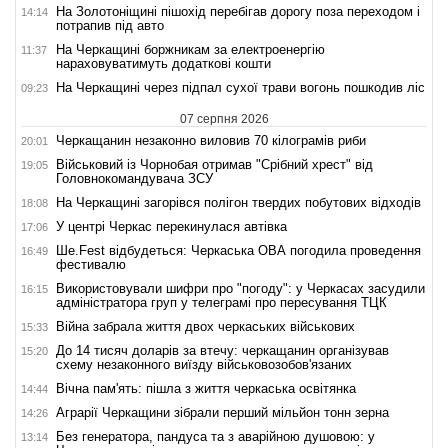
На Золотоніщині пішохід перебігав дорогу поза переходом і
14:14
потрапив під авто
На Черкащині боржникам за електроенергію
11:37
нараховуватимуть додаткові кошти
На Черкащині через підпал сухої трави вогонь пошкодив ліс
09:23
07 серпня 2026
Черкащанин незаконно виловив 70 кілограмів риби
20:01
Військовий із Чорнобая отримав "Срібний хрест" від
19:05
Головнокомандувача ЗСУ
На Черкащині загорівся полігон твердих побутових відходів
18:08
У центрі Черкас перекинулася автівка
17:06
Ше.Fest відбудеться: Черкаська ОВА погодила проведення
16:49
фестивалю
Використовували шифри про "погоду": у Черкасах засудили
16:15
адміністратора груп у телеграмі про пересування ТЦК
Війна забрала життя двох черкаських військових
15:33
До 14 тисяч доларів за втечу: черкащанин організував
15:20
схему незаконного виїзду військовозобов'язаних
Вічна пам'ять: пішла з життя черкаська освітянка
14:44
Аграрії Черкащини зібрали перший мільйон тонн зерна
14:26
Без генератора, пандуса та з аварійною душовою: у
13:14