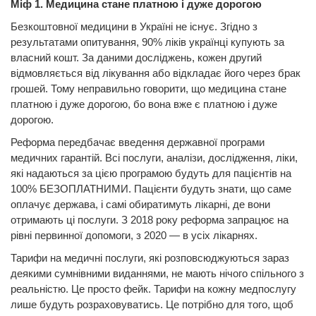
Міф 1. Медицина стане платною і дуже дорогою
Безкоштовної медицини в Україні не існує. Згідно з
результатами опитування, 90% ліків українці купують за
власний кошт. За даними досліджень, кожен другий
відмовляється від лікування або відкладає його через брак
грошей. Тому неправильно говорити, що медицина стане
платною і дуже дорогою, бо вона вже є платною і дуже
дорогою.
Реформа передбачає введення державної програми
медичних гарантій. Всі послуги, аналізи, дослідження, ліки,
які надаються за цією програмою будуть для пацієнтів на
100% БЕЗОПЛАТНИМИ. Пацієнти будуть знати, що саме
оплачує держава, і самі обиратимуть лікарні, де вони
отримають ці послуги. З 2018 року реформа запрацює на
рівні первинної допомоги, з 2020 — в усіх лікарнях.
Тарифи на медичні послуги, які розповсюджуються зараз
деякими сумнівними виданнями, не мають нічого спільного з
реальністю. Це просто фейк. Тарифи на кожну медпослугу
лише будуть розраховуватись. Це потрібно для того, щоб