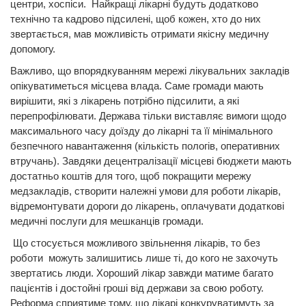
центри, хоспіси. Найкращі лікарні будуть додатково
технічно та кадрово підсилені, щоб кожен, хто до них
звертається, мав можливість отримати якісну медичну
допомогу.
Важливо, що впорядкуванням мережі лікувальних закладів
опікуватиметься місцева влада. Саме громади мають
вирішити, які з лікарень потрібно підсилити, а які
перепрофілювати. Держава тільки виставляє вимоги щодо
максимального часу доїзду до лікарні та її мінімального
безпечного навантаження (кількість пологів, оперативних
втручань). Завдяки децентралізації місцеві бюджети мають
достатньо коштів для того, щоб покращити мережу
медзакладів, створити належні умови для роботи лікарів,
відремонтувати дороги до лікарень, оплачувати додаткові
медичні послуги для мешканців громади.
Що стосується можливого звільнення лікарів, то без
роботи можуть залишитись лише ті, до кого не захочуть
звертатись люди. Хороший лікар завжди матиме багато
пацієнтів і достойні гроші від держави за свою роботу.
Реформа сприятиме тому, що лікарі конкуруватимуть за