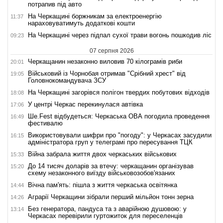
потрапив під авто
На Черкащині боржникам за електроенергію
11:37
нараховуватимуть додаткові кошти
На Черкащині через підпал сухої трави вогонь пошкодив ліс
09:23
07 серпня 2026
Черкащанин незаконно виловив 70 кілограмів риби
20:01
Військовий із Чорнобая отримав "Срібний хрест" від
19:05
Головнокомандувача ЗСУ
На Черкащині загорівся полігон твердих побутових відходів
18:08
У центрі Черкас перекинулася автівка
17:06
Ше.Fest відбудеться: Черкаська ОВА погодила проведення
16:49
фестивалю
Використовували шифри про "погоду": у Черкасах засудили
16:15
адміністратора груп у телеграмі про пересування ТЦК
Війна забрала життя двох черкаських військових
15:33
До 14 тисяч доларів за втечу: черкащанин організував
15:20
схему незаконного виїзду військовозобов'язаних
Вічна пам'ять: пішла з життя черкаська освітянка
14:44
Аграрії Черкащини зібрали перший мільйон тонн зерна
14:26
Без генератора, пандуса та з аварійною душовою: у
13:14
Черкасах перевірили гуртожиток для переселенців