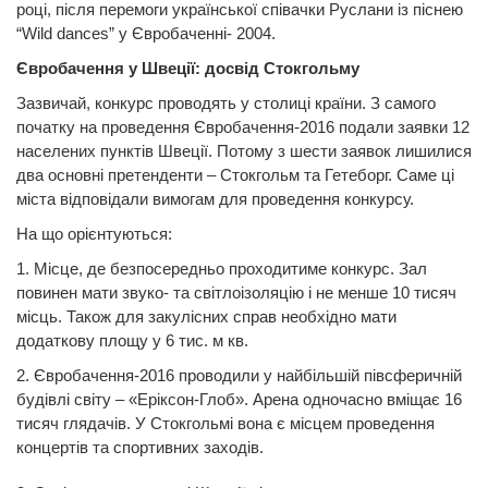
році, після перемоги української співачки Руслани із піснею
“Wild dances” у Євробаченні- 2004.
Євробачення у Швеції: досвід Стокгольму
Зазвичай, конкурс проводять у столиці країни. З самого
початку на проведення Євробачення-2016 подали заявки 12
населених пунктів Швеції. Потому з шести заявок лишилися
два основні претенденти – Стокгольм та Гетеборг. Саме ці
міста відповідали вимогам для проведення конкурсу.
На що орієнтуються:
1. Місце, де безпосередньо проходитиме конкурс. Зал
повинен мати звуко- та світлоізоляцію і не менше 10 тисяч
місць. Також для закулісних справ необхідно мати
додаткову площу у 6 тис. м кв.
2. Євробачення-2016 проводили у найбільшій півсферичній
будівлі світу – «Еріксон-Глоб». Арена одночасно вміщає 16
тисяч глядачів. У Стокгольмі вона є місцем проведення
концертів та спортивних заходів.