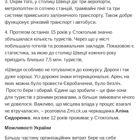
3. Окрім того, у столиці Швеції діє три аеропорти,
метрополітен із сотнею станцій, трамвайні лінії та три
системи приміського залізничного транспорту. Також добре
функціонує річковий транспорт і автобуси.
4. Протягом останніх 15 років у Стокгольмі значно
збільшилася кількість туристів. Через що у місті
побільшало готелів та розважальних закладів. Показовою є
статистика, за якою до столиці Швеції кожного року
приїздить близько 7,5 млн. туристів.
«Шведи особливо не готувалися до конкурсу. Дороги і так
дуже хороші. Усі дорожні знаки інтернаціональні. Арен, на
яких можна було провести Євробачення, було безліч.
Просто бери і обирай. Єдине що зробили – це фан-зони
для туристів з різними розвагами, а більше змінювати нічого
не довелося. Важливо, що місцева влада у процес взагалі
не втручалася», – розповіла Zmi.ck.ua черкащанка
Аліна
Сидоренко
, яка вже 12 років проживає у Стокгольмі.
Можливості України
Більшу частину організаційних витрат бере на себе