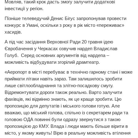
Мовляв, такий крок дасть змогу залучити додаткові
інвестиції у регіон.
Пізніше телеведучий Денис Бігус запропонував провести
конкурс в Умані, оскільки з року в рік місто «переживає»
хасидів.
А під час засідання Верховної Ради 20 травня ідею
Євробачення у Черкасах озвучив нардеп Владислав
Голуб. Серед основних аргументів від нардепа –
можливість відбудувати згорілий драмтеатр.
«Аеропорт в місті перебуває в технічно гарному стані і може
приймати літаки навіть зараз. Там залишилось зробити
лише світлообладнання та злітно-посадкову смугу.
Відремонтувати дороги також реально. Варто залучити
фахівців, які відмінно знають, як це краще зробити. Цю
пропозицію для депутатів і міського голови готую. Але
вважаю, що міський голова, спільно із секретарем ради та
головою ОДА повинні були одразу звернутися з такою
пропозицією до КМУ. Влада і люди мають більше вірити в
місто, у якому живуть! Вірю в реальну можливість втілення