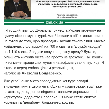
«Я гордий тим, що Джамала принесла Україні перемогу на
цьому пісенномуконкурсі. Але Черкаси з об’єктивних причин
не готові до того, щоб проводити заходи такого рівня. Маємо
майданчик у філармонії на 700 місць та в "Дружбі народів"
на 1 110 місць. Зводити нову концертну арену? Думаю,
більшість жителів міста нас просто не зрозуміє. Такі кошти,
як на мене, краще спрямувати на асфальтування вулиць. Я
ставлю перед собою цілком реальні цілі», –
наголосив
Анатолій Бондаренко
.
Яке українське місто проводитиме конкурс владці
вирішуватимуть цього літа. Однак у соцмережах водії вже
вітають один одного з відремонтованими дорогами. Інші
користувачі додають: Євробачення може стати святом
корупції та “дерибану” бюджетних коштів.