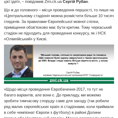
цієї ідеї», – повідомив Zmi.ck.ua
Сергій Рубан
.
Що ж до головного – місця проведення першості, то лише на
«Центральному стадіоні» можна розмістити більше 10 тисяч
глядачів. За правилами Європейської мовної спілки,
приміщення обов’язково має бути критим. Тому черкаський
стадіон не підходить для проведення конкурсу, як і НСК
«Олімпійський» у Києві.
«Щодо місця проведення Євробачення-2017, то тут не
багато варіантів, але вони є. До прикладу, ми можемо
зробити тимчасову споруду саме для заходу (так робили
ряд малих європейських країн зі стадіонами, коли приймали
в себе чемпіонат Європи з футболу) в районі Долини