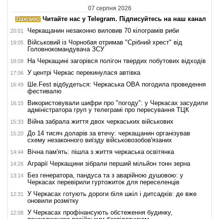
07 серпня 2026
Читайте нас у Telegram. Підписуйтесь на наш канал
Черкащанин незаконно виловив 70 кілограмів риби
20:01
Військовий із Чорнобая отримав "Срібний хрест" від
19:05
Головнокомандувача ЗСУ
На Черкащині загорівся полігон твердих побутових відходів
18:08
У центрі Черкас перекинулася автівка
17:06
Ше.Fest відбудеться: Черкаська ОВА погодила проведення
16:49
фестивалю
Використовували шифри про "погоду": у Черкасах засудили
16:15
адміністратора груп у телеграмі про пересування ТЦК
Війна забрала життя двох черкаських військових
15:33
До 14 тисяч доларів за втечу: черкащанин організував
15:20
схему незаконного виїзду військовозобов'язаних
Вічна пам'ять: пішла з життя черкаська освітянка
14:44
Аграрії Черкащини зібрали перший мільйон тонн зерна
14:26
Без генератора, пандуса та з аварійною душовою: у
13:14
Черкасах перевірили гуртожиток для переселенців
У Черкасах готують дороги біля шкіл і дитсадків: де вже
12:31
оновили розмітку
У Черкасах профінансують обстеження будинку,
12:08