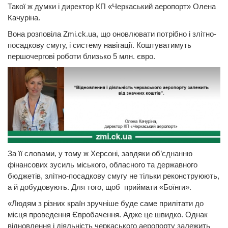
Такої ж думки і директор КП «Черкаський аеропорт» Олена
Качуріна.
Вона розповіла Zmi.ck.ua, що оновлювати потрібно і злітно-
посадкову смугу, і систему навігації. Коштуватимуть
першочергові роботи близько 5 млн. євро.
За її словами, у тому ж Херсоні, завдяки об’єднанню
фінансових зусиль міського, обласного та державного
бюджетів, злітно-посадкову смугу не тільки реконструюють,
а й добудовують. Для того, щоб приймати «Боїнги».
«Людям з різних країн зручніше буде саме прилітати до
місця проведення Євробачення. Адже це швидко. Однак
відновлення і діяльність черкаського аеропорту залежить