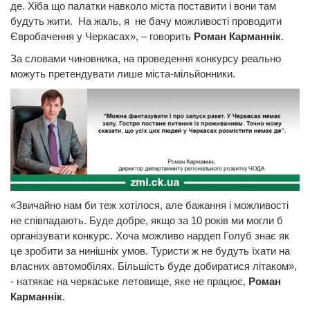
де. Хіба що палатки навколо міста поставити і вони там
будуть жити. На жаль, я не бачу можливості проводити
Євробачення у Черкасах», – говорить
Роман Карманнік
.
За словами чиновника, на проведення конкурсу реально
можуть претендувати лише міста-мільйонники.
«Звичайно нам би теж хотілося, але бажання і можливості
не співпадають. Буде добре, якщо за 10 років ми могли б
організувати конкурс. Хоча можливо нардеп Голуб знає як
це зробити за нинішніх умов. Туристи ж не будуть їхати на
власних автомобілях. Більшість буде добиратися літаком»,
- натякає на черкаське летовище, яке не працює,
Роман
Карманнік
.