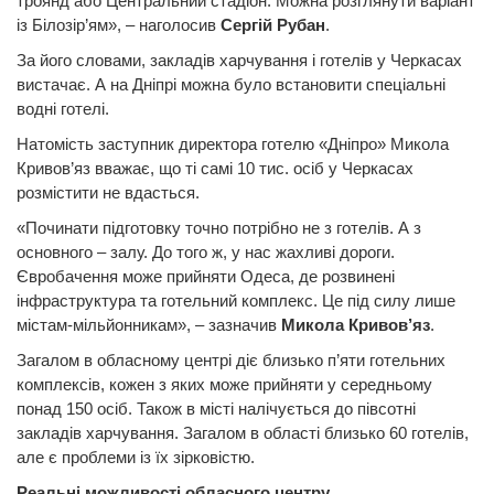
троянд або Центральний стадіон. Можна розглянути варіант
із Білозір’ям», – наголосив
Сергій Рубан
.
За його словами, закладів харчування і готелів у Черкасах
вистачає. А на Дніпрі можна було встановити спеціальні
водні готелі.
Натомість заступник директора готелю «Дніпро» Микола
Кривов’яз вважає, що ті самі 10 тис. осіб у Черкасах
розмістити не вдасться.
«Починати підготовку точно потрібно не з готелів. А з
основного – залу. До того ж, у нас жахливі дороги.
Євробачення може прийняти Одеса, де розвинені
інфраструктура та готельний комплекс. Це під силу лише
містам-мільйонникам», – зазначив
Микола Кривов’яз
.
Загалом в обласному центрі діє близько п’яти готельних
комплексів, кожен з яких може прийняти у середньому
понад 150 осіб. Також в місті налічується до півсотні
закладів харчування. Загалом в області близько 60 готелів,
але є проблеми із їх зірковістю.
Реальні можливості обласного центру