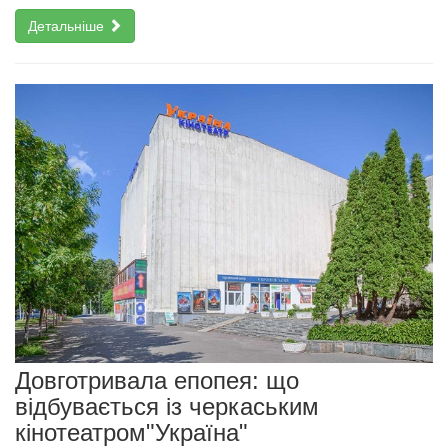
Детальніше
Довготривала епопея: що
відбувається із черкаським
кінотеатром"Україна"