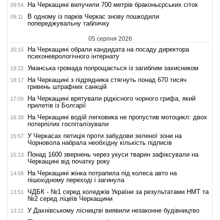
На Черкащині вилучили 700 метрів браконьєрських сіток
09:54
В одному із парків Черкас знову пошкодили
09:11
попереджувальну табличку
05 серпня 2026
На Черкащині обрали кандидата на посаду директора
20:15
психоневрологічного інтернату
Уманська громада попрощається із загиблим захисником
19:22
На Черкащині з підрядника стягнуть понад 670 тисяч
18:17
гривень штрафних санкцій
На Черкащині врятували рідкісного чорного грифа, який
17:09
прилетів із Болгарії
На Черкащині водій легковика не пропустив мотоцикл: двох
16:38
потерпілих госпіталізували
У Черкасах петиція проти забудови зеленої зони на
15:57
Чорновола набрала необхідну кількість підписів
Понад 1600 звернень через укуси тварин зафіксували на
15:13
Черкащині від початку року
На Черкащині жінка потрапила під колеса авто на
14:58
пішохідному переході і загинула
ЧДБК - №1 серед коледжів України за результатами НМТ та
13:51
№2 серед ліцеїв Черкащини
У Дахнівському лісництві виявили незаконне будівництво
13:12